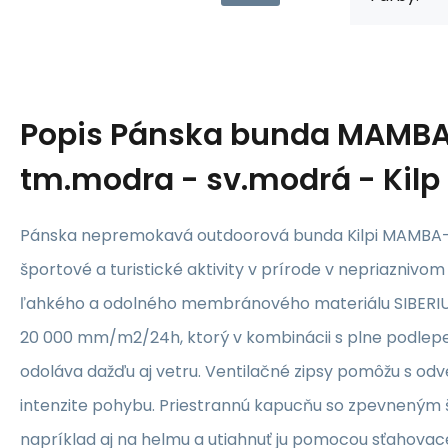
Popis
Pánska bunda MAMB
tm.modra - sv.modrá - Kilp
Pánska nepremokavá outdoorová bunda Kilpi MAMBA-M
športové a turistické aktivity v prírode v nepriaznivo
ľahkého a odolného membránového materiálu SIBERI
20 000 mm/m2/24h, ktorý v kombinácii s plne podlep
odoláva dažďu aj vetru. Ventilačné zipsy pomôžu s odv
intenzite pohybu. Priestrannú kapucňu so zpevneným 
napríklad aj na helmu a utiahnuť ju pomocou sťahovac