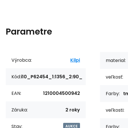
Parametre
Výrobca:
Kilpi
material:
Kód:
i10_P62454_1:1356_2:90_
veľkosť:
EAN:
1210004500942
Farby:
t
Záruka:
2 roky
veľkosti:
Stav:
Farby:
AUKCE