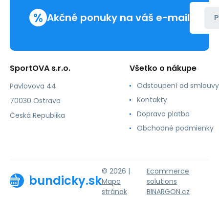
%
Akčné ponuky na váš e-mail
P
SportOVA s.r.o.
Všetko o nákupe
Odstoupení od smlouvy
Pavlovova 44
Kontakty
70030 Ostrava
Doprava platba
Česká Republika
Obchodné podmienky
© 2026 |
Ecommerce
bundicky.sk
Mapa
solutions
stránok
BINARGON.cz