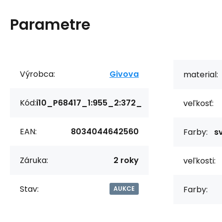
Parametre
Výrobca:
Givova
material:
Kód:
i10_P68417_1:955_2:372_
veľkosť:
EAN:
8034044642560
Farby:
s
Záruka:
2 roky
veľkosti:
Stav:
Farby:
AUKCE