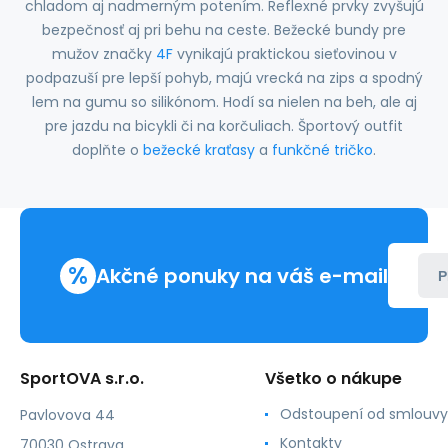
chladom aj nadmerným potením. Reflexné prvky zvyšujú
bezpečnosť aj pri behu na ceste. Bežecké bundy pre
mužov značky
4F
vynikajú praktickou sieťovinou v
podpazuší pre lepší pohyb, majú vrecká na zips a spodný
lem na gumu so silikónom. Hodí sa nielen na beh, ale aj
pre jazdu na bicykli či na korčuliach. Športový outfit
doplňte o
bežecké kraťasy
a
funkčné tričko
.
%
Akčné ponuky na váš e-mail
P
SportOVA s.r.o.
Všetko o nákupe
Odstoupení od smlouvy
Pavlovova 44
Kontakty
70030 Ostrava