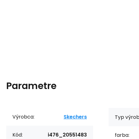
Parametre
Výrobca:
Skechers
Typ výrob
Kód:
i476_20551483
farba: