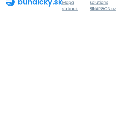
bundicky.sk
Mapa
solutions
stránok
BINARGON.cz