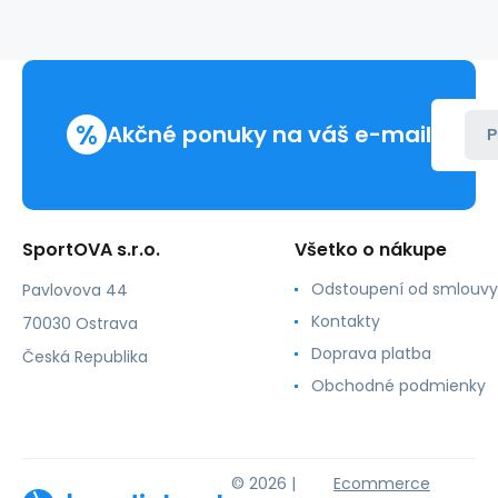
Air
W
73690-
W
%
Akčné ponuky na váš e-mail
P
SportOVA s.r.o.
Všetko o nákupe
Odstoupení od smlouvy
Pavlovova 44
Kontakty
70030 Ostrava
Doprava platba
Česká Republika
Obchodné podmienky
© 2026 |
Ecommerce