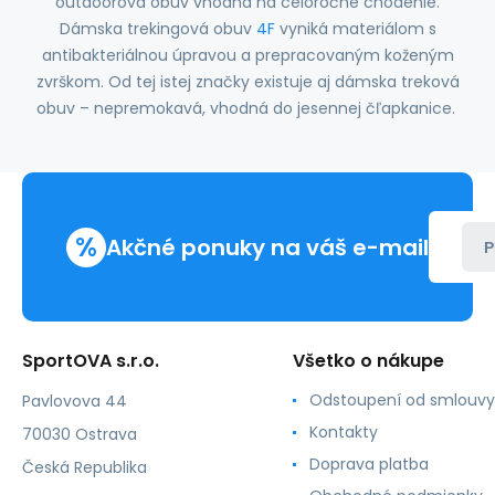
outdoorová obuv vhodná na celoročné chodenie.
Dámska trekingová obuv
4F
vyniká materiálom s
antibakteriálnou úpravou a prepracovaným koženým
zvrškom. Od tej istej značky existuje aj dámska treková
obuv – nepremokavá, vhodná do jesennej čľapkanice.
%
Akčné ponuky na váš e-mail
P
SportOVA s.r.o.
Všetko o nákupe
Odstoupení od smlouvy
Pavlovova 44
Kontakty
70030 Ostrava
Doprava platba
Česká Republika