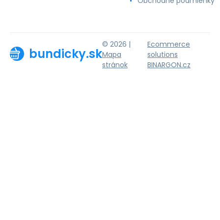
Obchodné podmienky
© 2026 |
Ecommerce
bundicky.sk
Mapa
solutions
stránok
BINARGON.cz