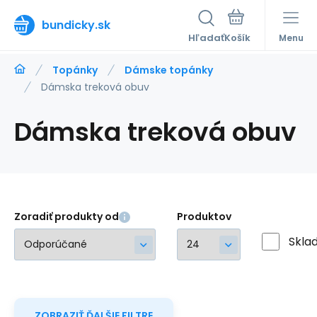
bundicky.sk
Hľadať
Menu
Topánky
Dámske topánky
Dámska treková obuv
Dámska treková obuv
Zoradiť produkty od
Produktov
Skla
ZOBRAZIŤ ĎALŠIE FILTRE