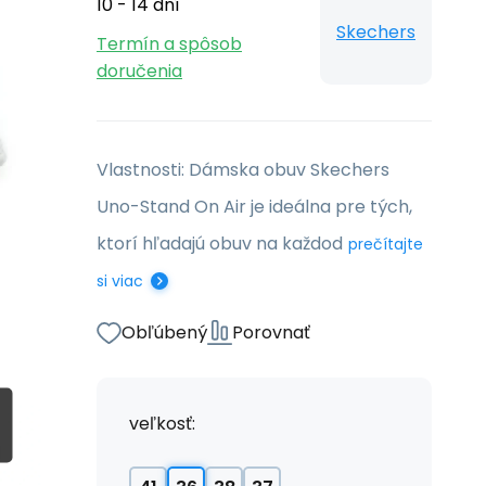
10 - 14 dní
Skechers
Termín a spôsob
doručenia
Vlastnosti: Dámska obuv Skechers
Uno-Stand On Air je ideálna pre tých,
ktorí hľadajú obuv na každod
prečítajte
si viac
Obľúbený
Porovnať
veľkosť: