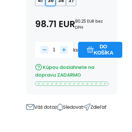
41
36
38
37
98.71
EUR
80.25
EUR
bez
DPH
DO
ks
KOŠÍKA
Kúpou dosiahnete na
dopravu ZADARMO
Váš dotaz
Sledovat
Zdieľať