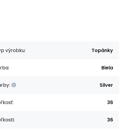
yp výrobku:
Topánky
rba:
Biela
rby:
Silver
ľkosť:
36
ľkosti:
36