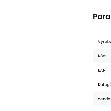
Para
Výrob
Kód:
EAN:
Kategó
gender