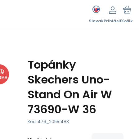
Slovak
Prihlásiť
Košík
Topánky
Skechers Uno-
RMA
Stand On Air W
73690-W 36
Kód:
i476_20551483