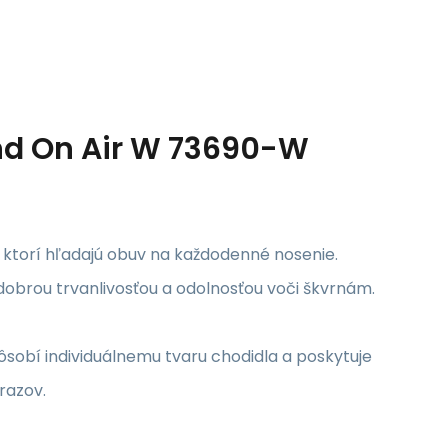
d On Air W 73690-W
 ktorí hľadajú obuv na každodenné nosenie.
dobrou trvanlivosťou a odolnosťou voči škvrnám.
sobí individuálnemu tvaru chodidla a poskytuje
razov.