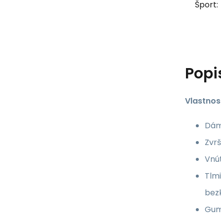
Šport:
Popi
Vlastnost
Dáms
Zvrš
Vnút
Tlmi
bez
Gum