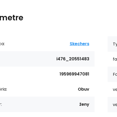
metre
ca:
Skechers
T
i476_20551483
fa
195969947081
Fa
ria:
Obuv
ve
:
ženy
ve