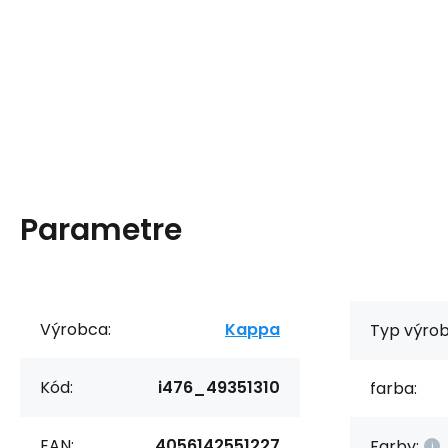
Parametre
Výrobca:
Kappa
Typ výrob
Kód:
i476_49351310
farba:
EAN:
4056142551227
Farby: