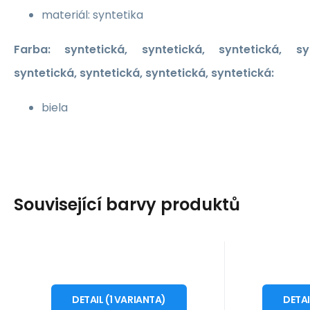
materiál: syntetika
Farba: syntetická, syntetická, syntetická, syn
syntetická, syntetická, syntetická, syntetická:
biela
Související barvy produktů
Kód dod.:
Kód:
i476_650558
242842-1111
Kód d
Kód
10 - 14 dní
Kappa
Kappa
54.17
EUR
Dámske topánky
Dáms
od
od
36
Squince W 242842-
Squin
DETAIL
(
1
VARIANTA
)
DETA
Kappa Squince W 242842-
Kappa Sq