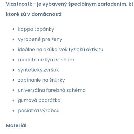
Vlastnosti: - je vybavený špeciálnym zariadením, kt
ktoré sú v domácnosti:
kappa topánky
vyrobené pre ženy
ideálne na akúkoľvek fyzickú aktivitu
model s nízkym strihom
syntetický zvršok
zapínanie na šnúrky
univerzálna farebná schéma
gumová podrážka
pečiatka výrobcu
Materiál: