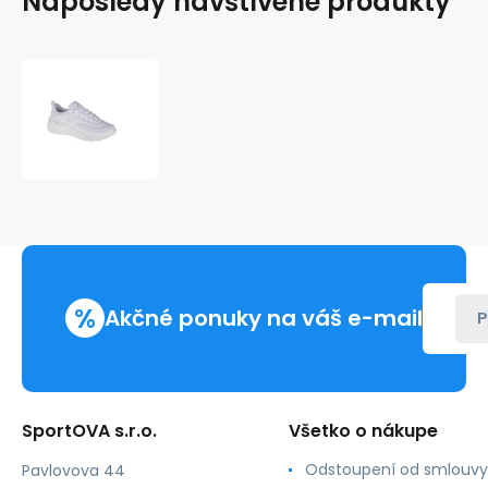
Naposledy navštívené produkty
Dámske
topánky
Squince
W
242842-
1010
-
Kappa
%
Akčné ponuky na váš e-mail
P
SportOVA s.r.o.
Všetko o nákupe
Odstoupení od smlouvy
Pavlovova 44