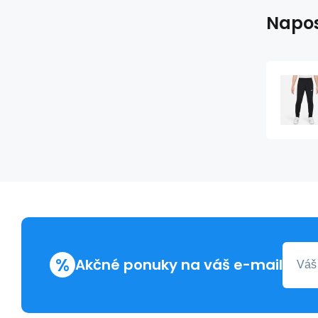
Napos
%
Akčné ponuky na váš e-mail