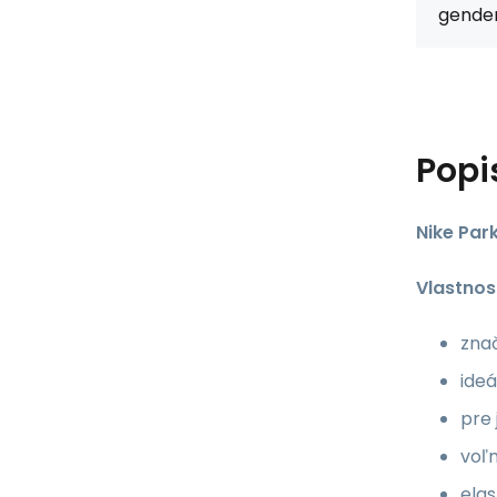
gender
Popi
Nike Par
Vlastnost
zna
ideá
pre 
voľn
elas