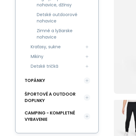
nohavice, džínsy
Detské outdoorové
nohavice
Zimné a lyžiarske
nohavice
Kraťasy, sukne
Mikiny
Detské tričká
TOPÁNKY
ŠPORTOVÉ A OUTDOOR
DOPLNKY
CAMPING - KOMPLETNÉ
VYBAVENIE