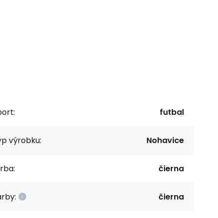
ort:
futbal
yp výrobku:
Nohavice
rba:
čierna
rby:
čierna