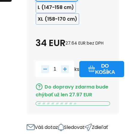
L (147-158 cm)
XL (158-170 cm)
34
EUR
27.64
EUR
bez DPH
DO
ks
KOŠÍKA
Do dopravy zdarma bude
chýbať už len
27.97
EUR
Váš dotaz
Sledovat
Zdieľať