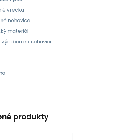
né vrecká
ené nohavice
ký materiál
 výrobcu na nohavici
rna
né produkty