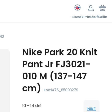
Slovak
Prihlásiť
Košík
010
Nike Park 20 Knit
Pant Jr FJ3021-
010 M (137-147
cm)
Kód:
i476_85093279
10 - 14 dní
NIKE