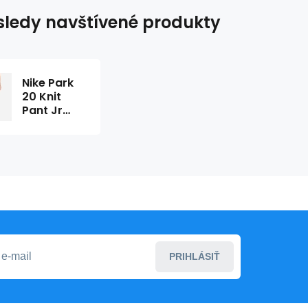
ledy navštívené produkty
Nike Park
20 Knit
Pant Jr
FJ3021-010
PRIHLÁSIŤ