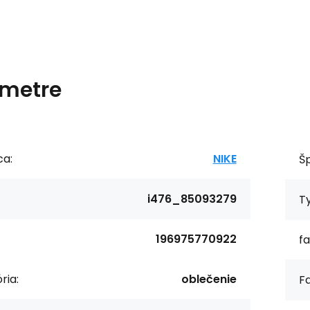
metre
ca:
NIKE
Šp
i476_85093279
T
196975770922
fa
ria:
oblečenie
Fa