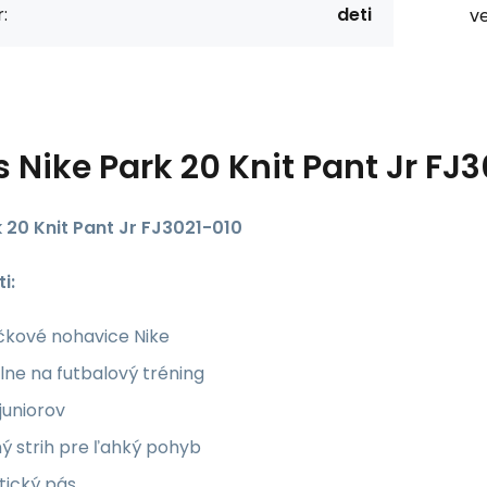
:
deti
ve
s
Nike Park 20 Knit Pant Jr FJ
k 20 Knit Pant Jr FJ3021-010
i:
čkové nohavice Nike
lne na futbalový tréning
juniorov
ý strih pre ľahký pohyb
tický pás