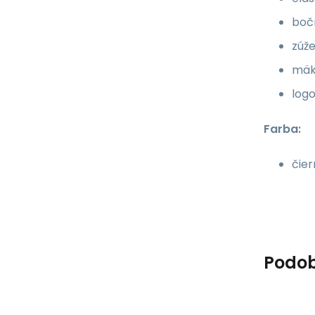
boč
zúž
mäk
logo
Farba:
čie
Podob