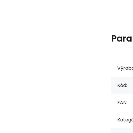
Para
Výrob
Kód:
EAN:
Kategó