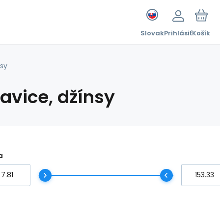
Slovak
Prihlásiť
Košík
nsy
avice, džínsy
a