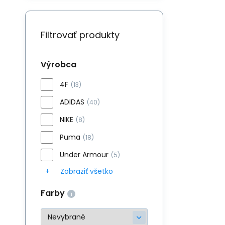
Filtrovať produkty
Výrobca
4F
(13)
ADIDAS
(40)
NIKE
(8)
Puma
(18)
Under Armour
(5)
Zobraziť všetko
Farby