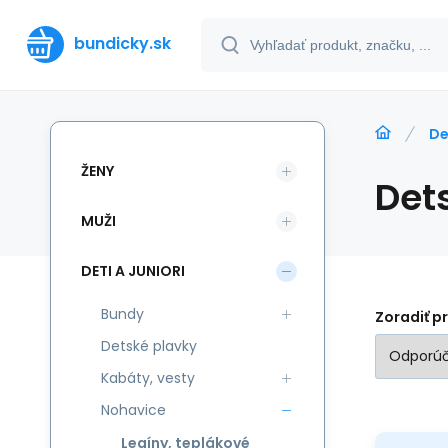
bundicky.sk
De
ŽENY
Det
MUŽI
DETI A JUNIORI
Bundy
Zoradiť p
Detské plavky
Kabáty, vesty
Nohavice
Legíny, teplákové