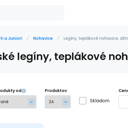
ti a Juniori
Nohavice
Legíny, teplákové nohavice, dží
ské legíny, teplákové noh
rodukty od
Produktov
Cen
Skladom