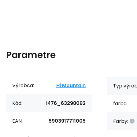
Parametre
Výrobca:
Hi Mountain
Typ výrob
Kód:
i476_63298092
farba:
EAN:
5903917711005
Farby: