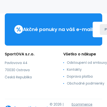
Mountain
M
FC-
2207
%
Akčné ponuky na váš e-mail
P
SportOVA s.r.o.
Všetko o nákupe
Odstoupení od smlouvy
Pavlovova 44
Kontakty
70030 Ostrava
Doprava platba
Česká Republika
Obchodné podmienky
© 2026 |
Ecommerce