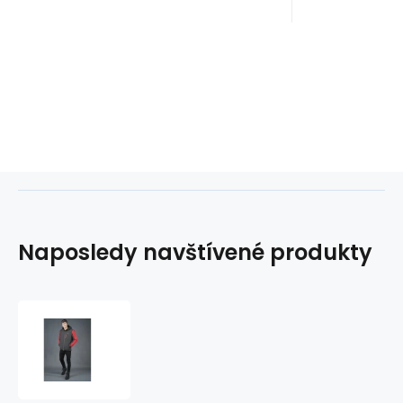
Naposledy navštívené produkty
Pánska
lyžiarska
bunda
Hi