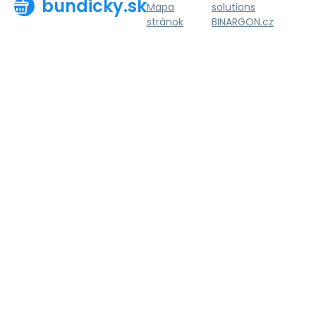
bundicky.sk
Mapa
solutions
stránok
BINARGON.cz