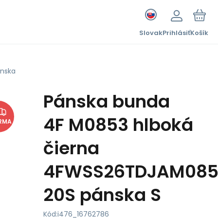
Slovak
Prihlásiť
Košík
ánska
Pánska bunda
4F M0853 hlboká
RMA
čierna
4FWSS26TDJAM085
20S pánska S
Kód:
i476_16762786