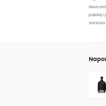
deszczem·
jodełkę 
warstwa 
Napos