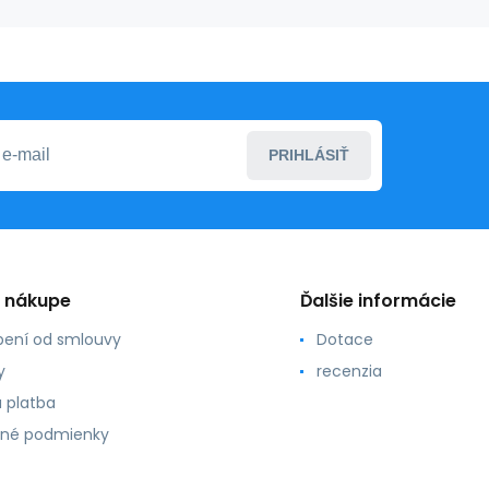
20S
pánska
PRIHLÁSIŤ
o nákupe
Ďalšie informácie
ení od smlouvy
Dotace
y
recenzia
 platba
né podmienky