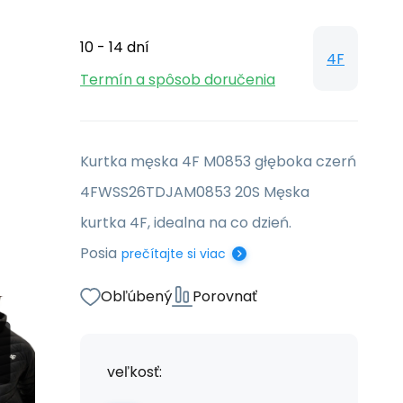
10 - 14 dní
4F
Termín a spôsob doručenia
Kurtka męska 4F M0853 głęboka czerń
4FWSS26TDJAM0853 20S Męska
kurtka 4F, idealna na co dzień.
Posia
prečítajte si viac
Obľúbený
Porovnať
veľkosť: