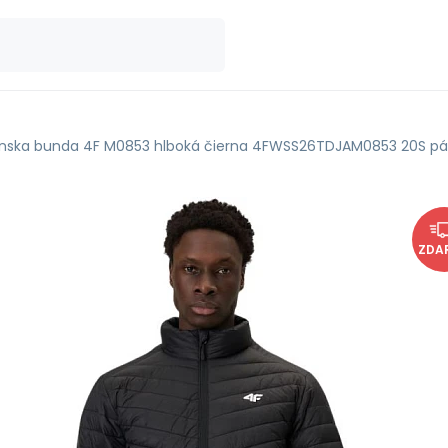
nska bunda 4F M0853 hlboká čierna 4FWSS26TDJAM0853 20S p
ZDA