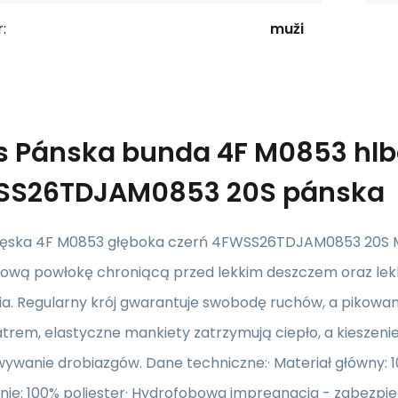
:
muži
s
Pánska bunda 4F M0853 hlb
SS26TDJAM0853 20S pánska
ęska 4F M0853 głęboka czerń 4FWSS26TDJAM0853 20S Męsk
ową powłokę chroniącą przed lekkim deszczem oraz lekką
ia. Regularny krój gwarantuje swobodę ruchów, a pikowa
atrem, elastyczne mankiety zatrzymują ciepło, a kieszen
wanie drobiazgów. Dane techniczne:· Materiał główny: 10
nie: 100% poliester· Hydrofobowa impregnacja - zabezpie