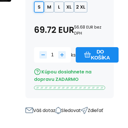
S
M
L
XL
2 XL
69.72
EUR
56.68
EUR
bez
DPH
DO
ks
KOŠÍKA
Kúpou dosiahnete na
dopravu ZADARMO
Váš dotaz
Sledovat
Zdieľať