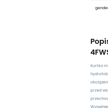
gender
Popi
4FW
Kurtka m
hydrofob
obciążen
przed wi
przechowy
Wypełnie