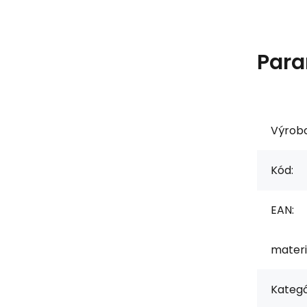
Para
Výrob
Kód:
EAN:
materi
Kategó