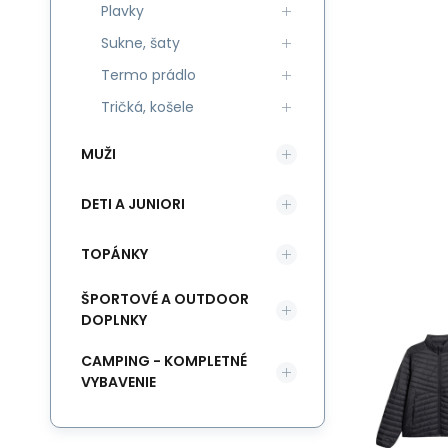
Plavky
Sukne, šaty
Termo prádlo
Tričká, košele
MUŽI
DETI A JUNIORI
TOPÁNKY
ŠPORTOVÉ A OUTDOOR
DOPLNKY
CAMPING - KOMPLETNÉ
VYBAVENIE