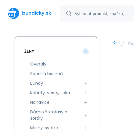
bundicky.sk
Pá
ŽENY
Overaly
Spodná bielizeň
Bundy
Kabáty, vesty, saka
Nohavice
Dámské kraťasy a
šortky
Mikiny, svetre