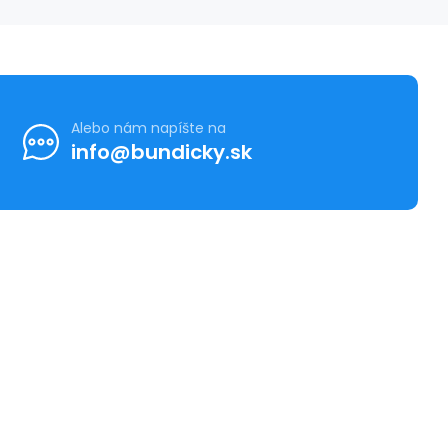
Alebo nám napíšte na
info@bundicky.sk