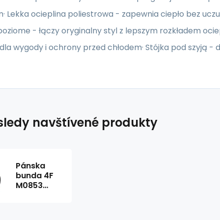
 Lekka ocieplina poliestrowa - zapewnia ciepło bez uczuci
i poziome - łączy oryginalny styl z lepszym rozkładem o
dla wygody i ochrony przed chłodem· Stójka pod szyją -
ledy navštívené produkty
Pánska
bunda 4F
M0853
hlboká
čierna
4FWSS26TDJAM0853