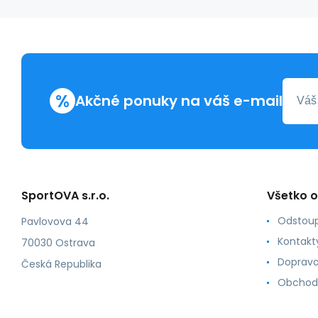
%
Akčné ponuky na váš e-mail
SportOVA s.r.o.
Všetko 
Odstoup
Pavlovova 44
Kontakt
70030 Ostrava
Doprava
Česká Republika
Obchod