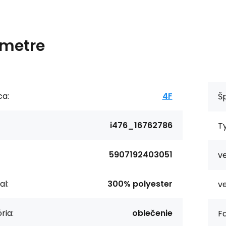
metre
ca:
4F
Šp
i476_16762786
T
5907192403051
ve
al:
300% polyester
ve
ria:
oblečenie
Fa