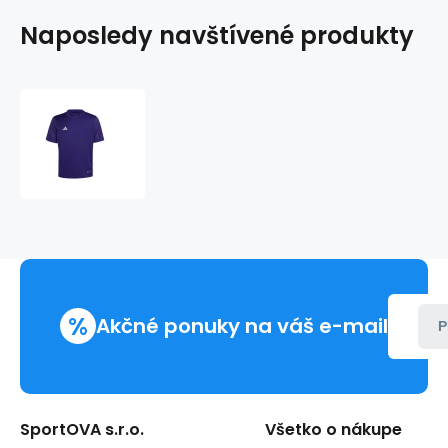
Naposledy navštívené produkty
Tričko
adidas
Table
23
Jr
IB4935
%
Akčné ponuky na váš e-mail
P
SportOVA s.r.o.
Všetko o nákupe