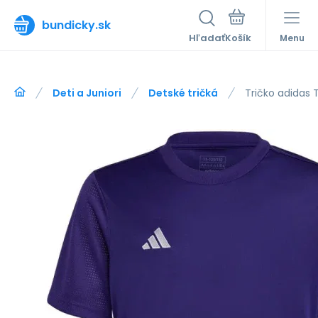
bundicky.sk
Hľadať
Menu
Deti a Juniori
Detské tričká
Tričko adidas 