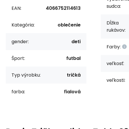
sudca:
EAN:
4066752114613
Dĺžka
Kategória:
oblečenie
rukávov:
gender:
deti
Farby:
Šport:
futbal
veľkosť:
Typ výrobku:
tričká
veľkosti:
farba:
fialová