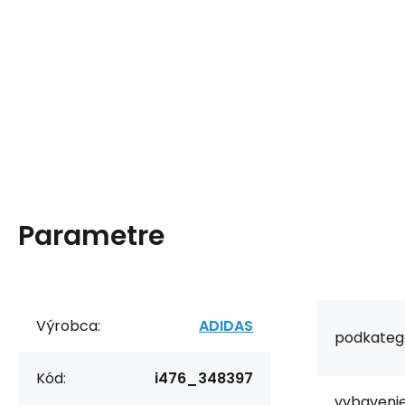
Parametre
Výrobca:
ADIDAS
podkategó
Kód:
i476_348397
vybaveni