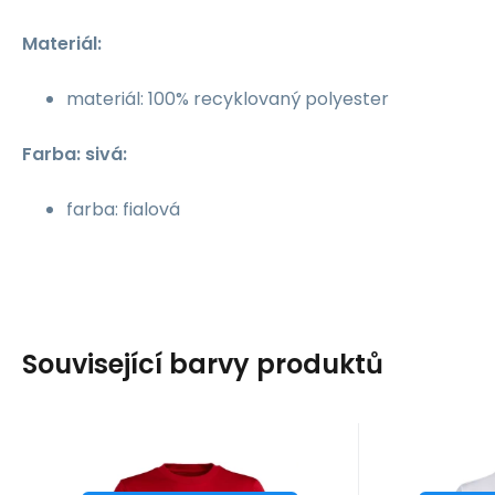
Materiál:
materiál: 100% recyklovaný polyester
Farba: sivá:
farba: fialová
Související barvy produktů
Kód dod.:
Kód:
i476_991436
HS0539
Kód
Kód
10 - 14 dní
ADIDAS
ADIDAS
20.55
EUR
19.