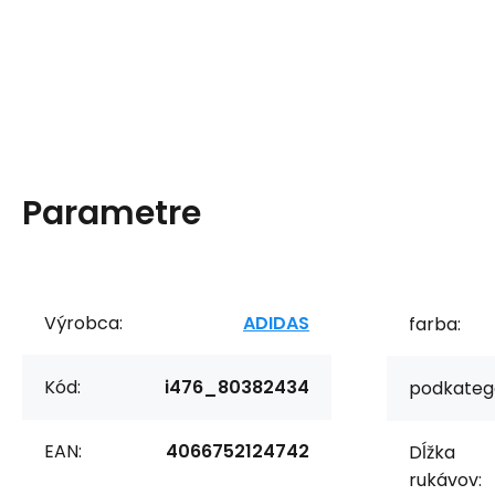
Parametre
Výrobca:
ADIDAS
farba:
Kód:
i476_80382434
podkategó
EAN:
4066752124742
Dĺžka
rukávov: