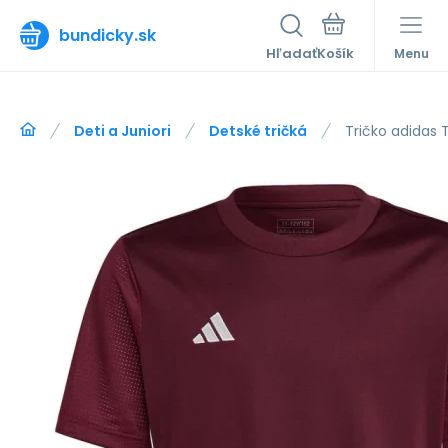
bundicky.sk
Hľadať
Menu
Deti a Juniori
Detské tričká
Tričko adidas 