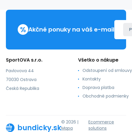
%
Akčné ponuky na váš e-mail
P
SportOVA s.r.o.
Všetko o nákupe
Odstoupení od smlouvy
Pavlovova 44
Kontakty
70030 Ostrava
Doprava platba
Česká Republika
Obchodné podmienky
© 2026 |
Ecommerce
bundicky.sk
Mapa
solutions