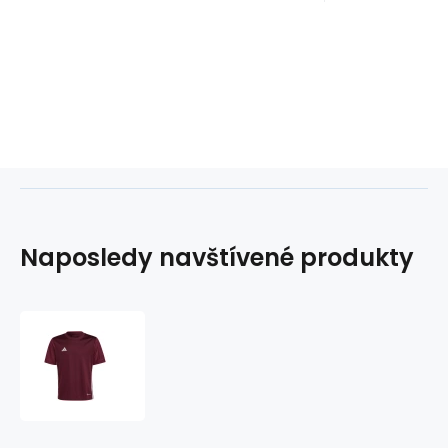
Naposledy navštívené produkty
Tričko
adidas
Table
23
Jr
IB4933