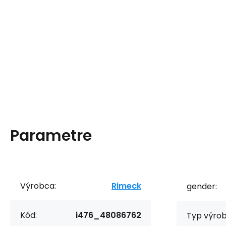
Parametre
Výrobca:
Rimeck
gender:
Kód:
i476_48086762
Typ výrob