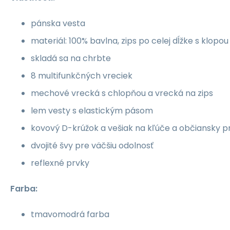
pánska vesta
materiál: 100% bavlna, zips po celej dĺžke s klopou
skladá sa na chrbte
8 multifunkčných vreciek
mechové vrecká s chlopňou a vrecká na zips
lem vesty s elastickým pásom
kovový D-krúžok a vešiak na kľúče a občiansky p
dvojité švy pre väčšiu odolnosť
reflexné prvky
Farba:
tmavomodrá farba