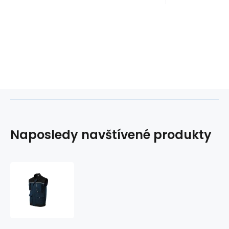
Naposledy navštívené produkty
Rimeck
pánska
vesta
Woody
M