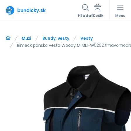
bundicky.sk
Hľadať
Menu
Muži
Bundy, vesty
Vesty
Rimeck pánska vesta Woody M MLI-W5202 tmavomodr