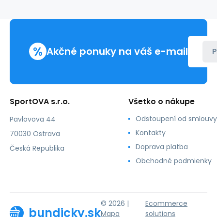
MLI-
W5202
tmavomodrá
%
Akčné ponuky na váš e-mail
P
SportOVA s.r.o.
Všetko o nákupe
Odstoupení od smlouvy
Pavlovova 44
Kontakty
70030 Ostrava
Doprava platba
Česká Republika
Obchodné podmienky
© 2026 |
Ecommerce
bundicky.sk
Mapa
solutions