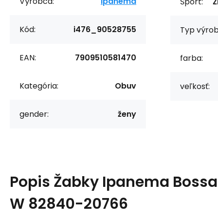
Výrobca:
Ipanema
Šport:
Ž
Kód:
i476_90528755
Typ výrob
EAN:
7909510581470
farba:
Kategória:
Obuv
veľkosť:
gender:
ženy
Popis
Žabky Ipanema Bossa 
W 82840-20766