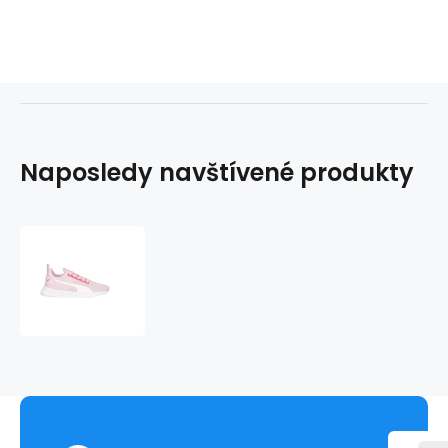
Naposledy navštívené produkty
Detské
nohavice
Flyer
Runner
Jr
192928
37
-
Puma