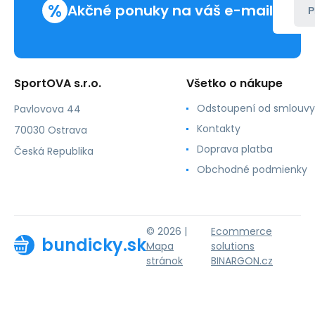
%
Akčné ponuky na váš e-mail
P
SportOVA s.r.o.
Všetko o nákupe
Odstoupení od smlouvy
Pavlovova 44
Kontakty
70030 Ostrava
Doprava platba
Česká Republika
Obchodné podmienky
© 2026 |
Ecommerce
bundicky.sk
Mapa
solutions
stránok
BINARGON.cz