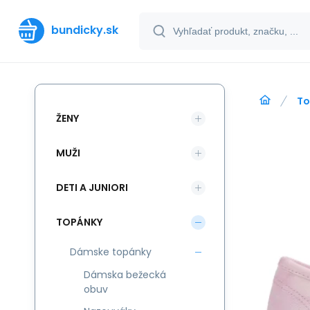
bundicky.sk
To
ŽENY
MUŽI
DETI A JUNIORI
TOPÁNKY
Dámske topánky
Dámska bežecká
obuv