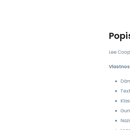
Popi
Lee Coop
Vlastnos
Dám
Text
Klas
Gum
Naz