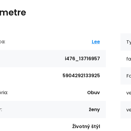
metre
ca:
Lee
T
i476_13716957
fa
5904292133925
Fa
ria:
Obuv
ve
:
ženy
ve
Životný štýl