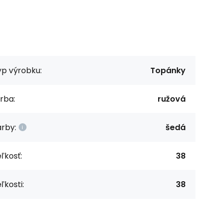
yp výrobku:
Topánky
rba:
ružová
rby:
šedá
ľkosť:
38
ľkosti:
38