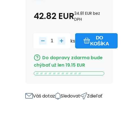
42.82
EUR
34.81
EUR
bez
DPH
DO
ks
KOŠÍKA
Do dopravy zdarma bude
chýbať už len
19.15
EUR
Váš dotaz
Sledovat
Zdieľať