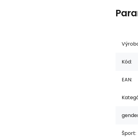
Para
Výrob
Kód:
EAN:
Kategó
gender
Šport: