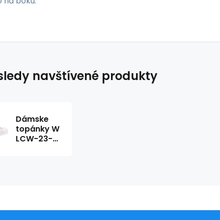
 na boku.
ledy navštívené produkty
Dámske
topánky W
LCW-23-
31-1781LA -
Lee
Cooper