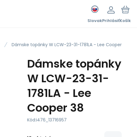
Slovak
Prihlásiť
Košík
Dámske topánky W LCW-23-31-1781LA - Lee Cooper
Dámske topánky
W LCW-23-31-
1781LA - Lee
Cooper 38
Kód:
i476_13716957