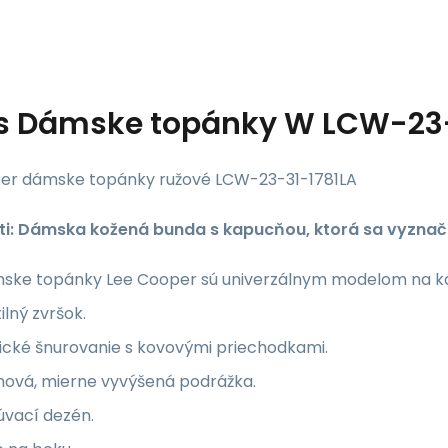
s
Dámske topánky W LCW-23-3
er dámske topánky ružové LCW-23-31-1781LA
ti: Dámska kožená bunda s kapucňou, ktorá sa vyznač
ske topánky Lee Cooper sú univerzálnym modelom na k
ilný zvršok.
ické šnurovanie s kovovými priechodkami.
ová, mierne vyvýšená podrážka.
úvací dezén.