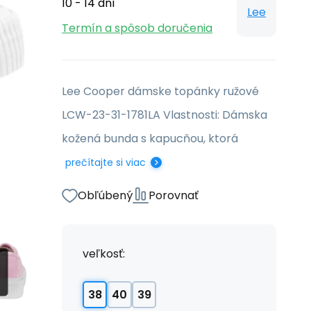
10 - 14 dní
Lee
Termín a spôsob doručenia
Lee Cooper dámske topánky ružové
LCW-23-31-1781LA Vlastnosti: Dámska
kožená bunda s kapucňou, ktorá
prečítajte si viac
Obľúbený
Porovnať
veľkosť:
38
40
39