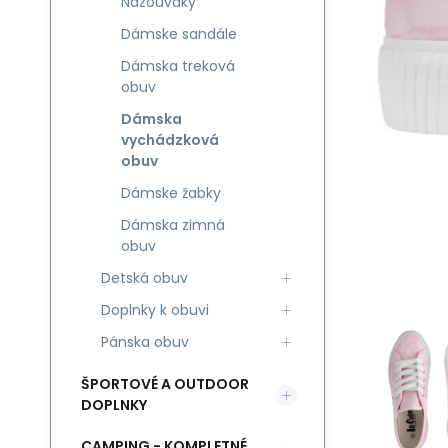
Nazouváky
Dámske sandále
Dámska treková
obuv
Dámska
vychádzková
obuv
Dámske žabky
Dámska zimná
obuv
Detská obuv
Doplnky k obuvi
Pánska obuv
ŠPORTOVÉ A OUTDOOR
DOPLNKY
CAMPING - KOMPLETNÉ