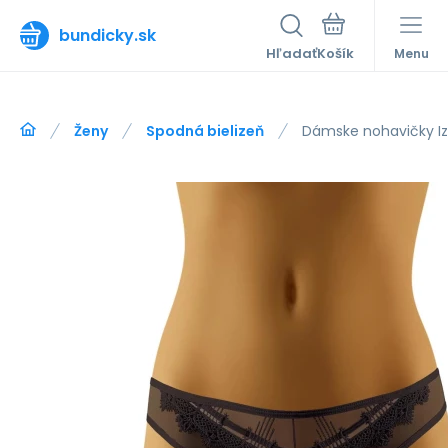
bundicky.sk
Hľadať
Menu
Ženy
Spodná bielizeň
Dámske nohavičky Izi