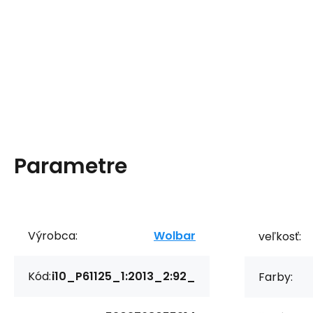
Parametre
Výrobca:
Wolbar
veľkosť:
Kód:
i10_P61125_1:2013_2:92_
Farby: