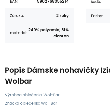
EAN:
5902768055214
šedá:
Záruka:
2 roky
Farby:
249% polyamid, 51%
material:
elastan
Popis
Dámske nohavičky Izis
Wolbar
Výrobca oblečenia: Wol-Bar
Značka oblečenia: Wol-Bar