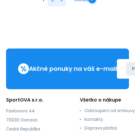
%
Akčné ponuky na váš e-mail
P
SportOVA s.r.o.
Všetko o nákupe
Odstoupení od smlouvy
Pavlovova 44
Kontakty
70030 Ostrava
Doprava platba
Česká Republika