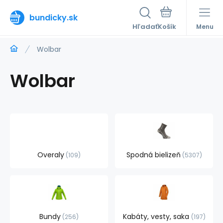
bundicky.sk
Hľadať
Menu
Wolbar
Wolbar
Overaly
Spodná bielizeň
109
5307
Bundy
Kabáty, vesty, saka
256
197