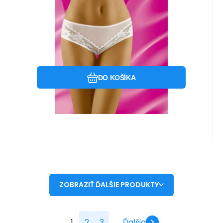
Obľúbený
Porovnať
DO KOŠÍKA
ZOBRAZIŤ ĎALŠIE PRODUKTY
1
2
3
Ďalšia