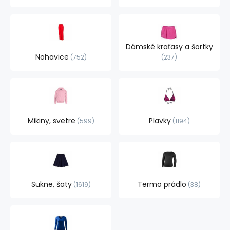
Dámské kraťasy a šortky
Nohavice
752
237
Mikiny, svetre
Plavky
599
1194
Sukne, šaty
Termo prádlo
1619
38