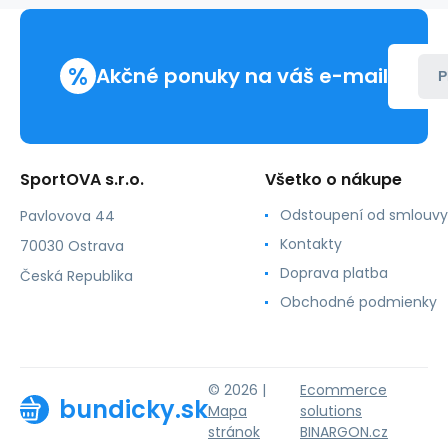
%
Akčné ponuky na váš e-mail
P
SportOVA s.r.o.
Všetko o nákupe
Odstoupení od smlouvy
Pavlovova 44
Kontakty
70030 Ostrava
Doprava platba
Česká Republika
Obchodné podmienky
© 2026 |
Ecommerce
bundicky.sk
Mapa
solutions
stránok
BINARGON.cz