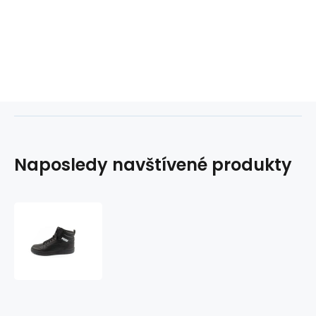
Naposledy navštívené produkty
Topánky
Puma
Rebound
v6
M
39232612