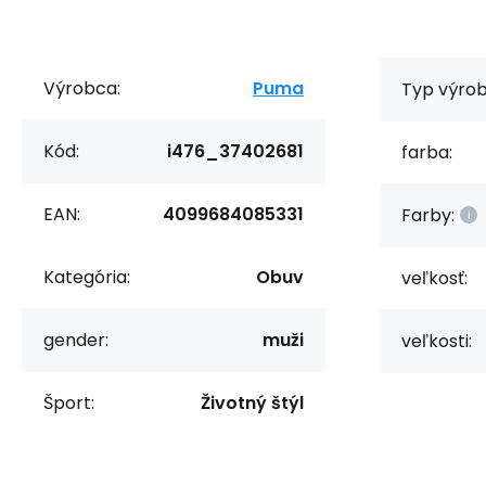
Výrobca:
Puma
Typ výrob
Kód:
i476_37402681
farba:
EAN:
4099684085331
Farby:
Kategória:
Obuv
veľkosť:
gender:
muži
veľkosti:
Šport:
Životný štýl