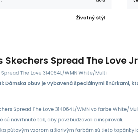
ve
Životný štýl
s
Skechers Spread The Love 
 Spread The Love 314064L/WMN White/Multi
ti: Dámska obuv je vybavená špeciálnymi šnúrkami, kto
hers Spread The Love 314064L/WMN vo farbe White/Multi 
é sú navrhnuté tak, aby povzbudzovali a inšpirovali.
a pútavým vzorom a žiarivým farbám sú tieto topánky id