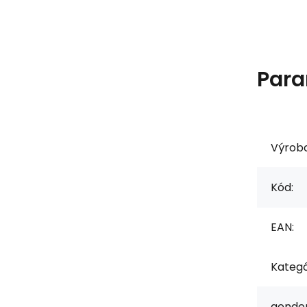
Para
Výrob
Kód:
EAN:
Kategó
gender