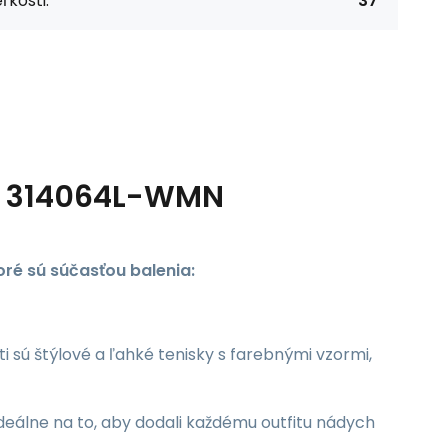
ľkosti:
37
Jr 314064L-WMN
ré sú súčasťou balenia:
sú štýlové a ľahké tenisky s farebnými vzormi,
eálne na to, aby dodali každému outfitu nádych