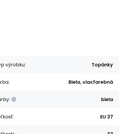
yp výrobku:
Topánky
rba:
Biela, viacfarebná
rby:
biela
ľkosť:
EU 37