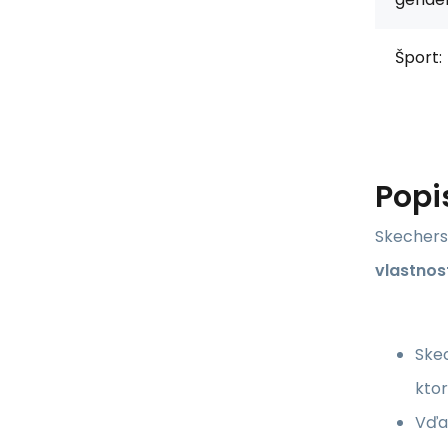
Šport:
Popi
Skechers
vlastnos
Skec
ktor
Vďak