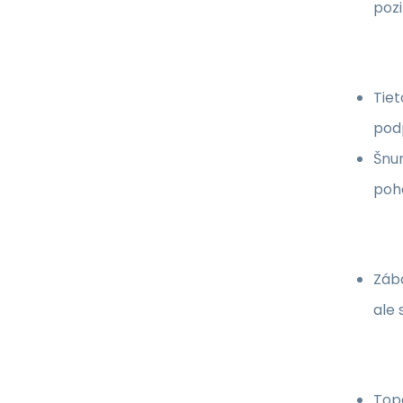
pozi
Tiet
podp
Šnur
poho
Zába
ale 
Top