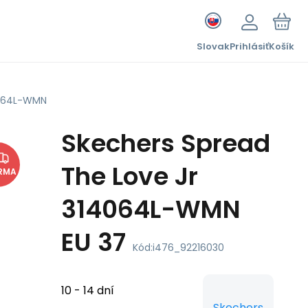
Slovak
Prihlásiť
Košík
4064L-WMN
Skechers Spread
The Love Jr
RMA
314064L-WMN
EU 37
Kód:
i476_92216030
10 - 14 dní
Skechers