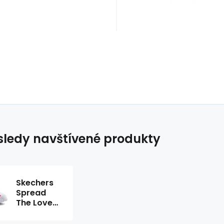
ledy navštívené produkty
Skechers
Spread
The Love
Jr
314064L-