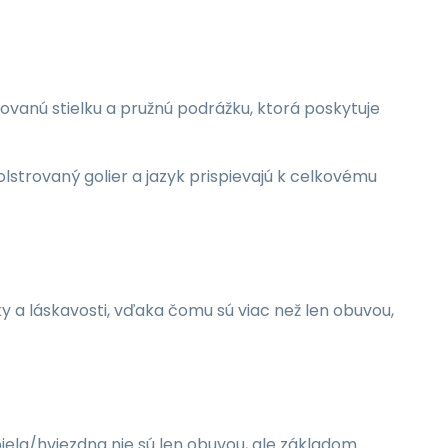
ovanú stielku a pružnú podrážku, ktorá poskytuje
lstrovaný golier a jazyk prispievajú k celkovému
y a láskavosti, vďaka čomu sú viac než len obuvou,
la/hviezdna nie sú len obuvou, ale základom