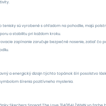
tivity.
o tenisky sú vyrobené s ohľadom na pohodlie, majú polstr
oru a stabilitu pri každom kroku.
ovacie zapínanie zaručuje bezpečné nosenie, zatiaľ čo po
dliu.
vný a energický dizajn týchto topánok šíri posolstvo lásk
symbolom šírenia pozitívneho myslenia.
ánky Skechers Spread The Love 314064L/WMN vo farbe bie