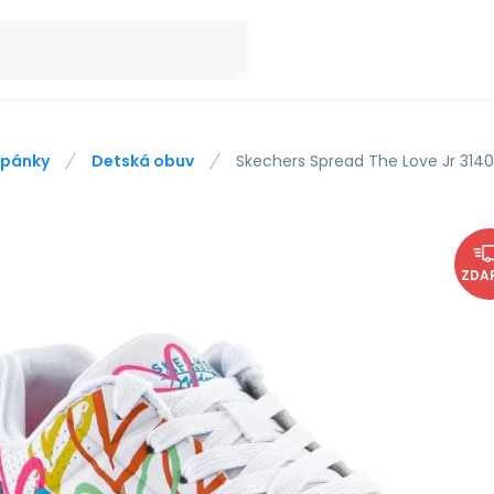
pánky
Detská obuv
Skechers Spread The Love Jr 31
ZDA