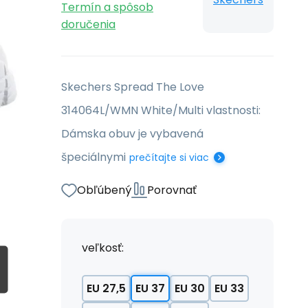
Termín a spôsob
doručenia
Skechers Spread The Love
314064L/WMN White/Multi vlastnosti:
Dámska obuv je vybavená
špeciálnymi
prečítajte si viac
Obľúbený
Porovnať
veľkosť:
EU 27,5
EU 37
EU 30
EU 33