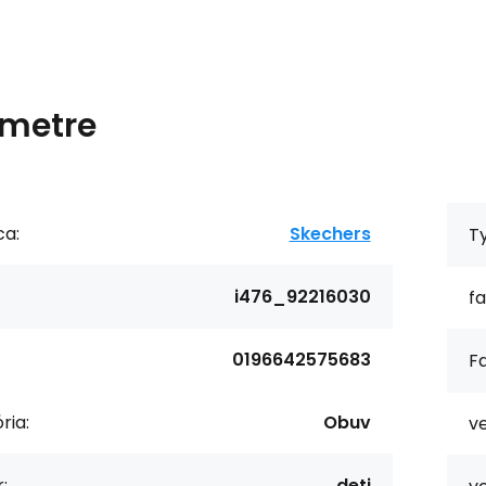
metre
ca:
Skechers
T
i476_92216030
fa
0196642575683
Fa
ria:
Obuv
ve
:
deti