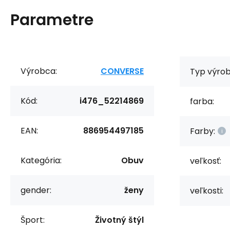
Parametre
Výrobca:
CONVERSE
Typ výrob
Kód:
i476_52214869
farba:
EAN:
886954497185
Farby:
Kategória:
Obuv
veľkosť:
gender:
ženy
veľkosti:
Šport:
Životný štýl