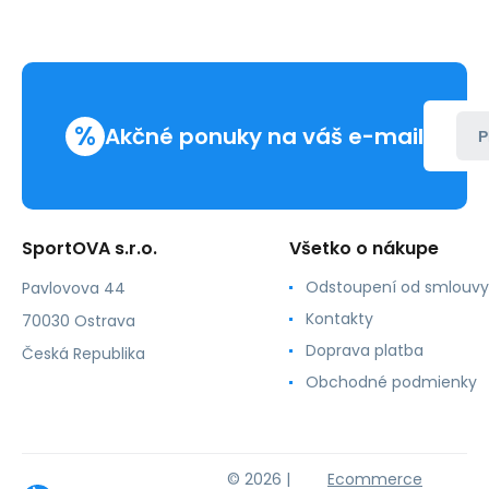
%
Akčné ponuky na váš e-mail
P
SportOVA s.r.o.
Všetko o nákupe
Odstoupení od smlouvy
Pavlovova 44
Kontakty
70030 Ostrava
Doprava platba
Česká Republika
Obchodné podmienky
© 2026 |
Ecommerce