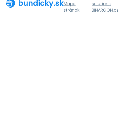
bundicky.sk
Mapa
solutions
stránok
BINARGON.cz