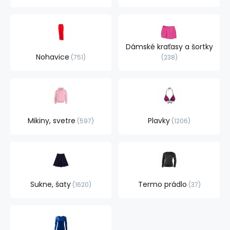
Dámské kraťasy a šortky
Nohavice
751
238
Mikiny, svetre
Plavky
597
1206
Sukne, šaty
Termo prádlo
1620
37