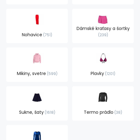
Dámské kraťasy a šortky
Nohavice
751
239
Mikiny, svetre
Plavky
599
1201
Sukne, šaty
Termo prádlo
1618
38