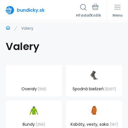
bundicky.sk
Hľadať
Menu
Valery
Valery
Overaly
Spodná bielizeň
109
5307
Bundy
Kabáty, vesty, saka
256
197