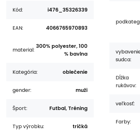
Kód:
i476_35326339
podkategó
EAN:
4066765970893
300% polyester, 100
material:
vybaveni
% bavlna
sudca:
Kategória:
oblečenie
Dĺžka
rukávov:
gender:
muži
veľkosť:
Šport:
Futbal, Tréning
Farby:
Typ výrobku:
tričká