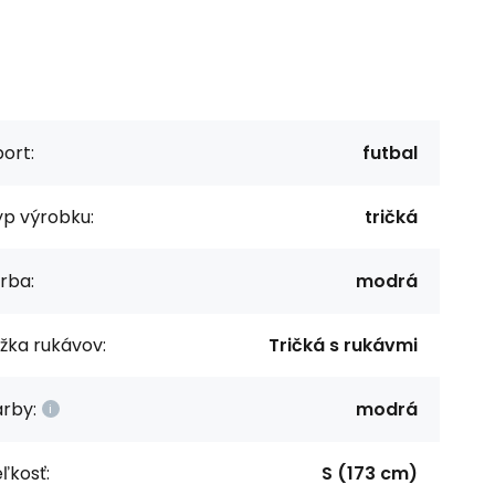
ort:
futbal
yp výrobku:
tričká
rba:
modrá
žka rukávov:
Tričká s rukávmi
rby:
modrá
ľkosť:
S (173 cm)