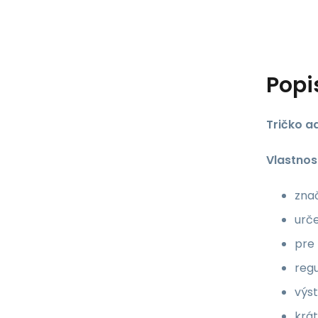
Popi
Tričko a
Vlastnost
znač
urče
pre
regu
výst
krá