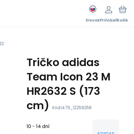
Slovak
Prihlásiť
Košík
32
Tričko adidas
Team Icon 23 M
HR2632 S (173
cm)
Kód:
i476_12259258
10 - 14 dní
ADIDAS