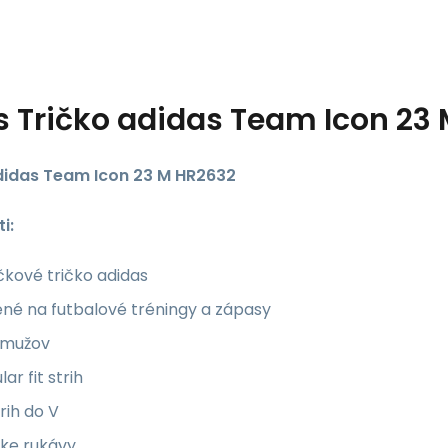
s
Tričko adidas Team Icon 23
didas Team Icon 23 M HR2632
i:
kové tričko adidas
né na futbalové tréningy a zápasy
 mužov
lar fit strih
rih do V
tke rukávy