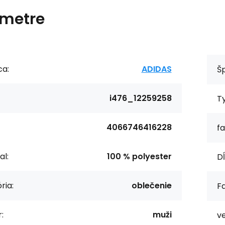
metre
ca:
ADIDAS
Šp
i476_12259258
T
4066746416228
fa
al:
100 % polyester
Dĺ
ria:
oblečenie
Fa
:
muži
ve