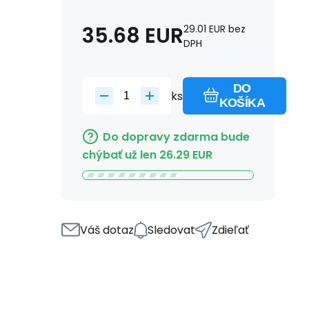
35.68
EUR
29.01
EUR
bez
DPH
DO
ks
KOŠÍKA
Do dopravy zdarma bude
chýbať už len
26.29
EUR
Váš dotaz
Sledovat
Zdieľať