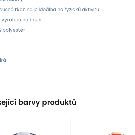
dušná tkanina je ideálna na fyzickú aktivitu
 výrobcu na hrudi
% polyester
rá
sející barvy produktů
Kód:
Kód dod.:
i476_1066080
HR2630
Kód:
Kód dod.:
i476_1066084
IC1251
10 - 14 dní
10 - 14 dní
IDAS
ADIDAS