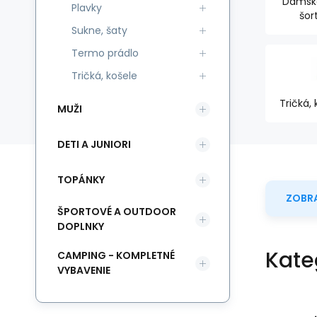
Dámské
Plavky
šor
Sukne, šaty
Termo prádlo
Tričká, košele
Tričká,
MUŽI
DETI A JUNIORI
TOPÁNKY
ZOBRA
ŠPORTOVÉ A OUTDOOR
DOPLNKY
Kate
CAMPING - KOMPLETNÉ
VYBAVENIE