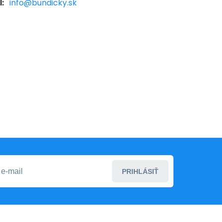
:
info@bundicky.sk
PRIHLÁSIŤ