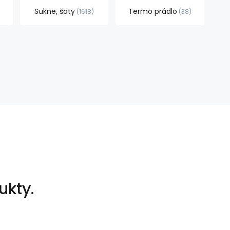
Sukne, šaty
Termo prádlo
1618
38
ukty.