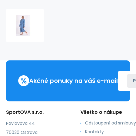
Starosta
Athena
-
Vestis
-
31165456
%
Akčné ponuky na váš e-mail
P
SportOVA s.r.o.
Všetko o nákupe
Odstoupení od smlouvy
Pavlovova 44
Kontakty
70030 Ostrava