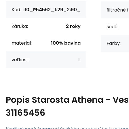
Kód:
i10_P54562_1:29_2:90_
filtračné 
Záruka:
2 roky
šedá:
material:
100% bavlna
Farby:
veľkosť:
L
Popis
Starosta Athena - Ves
31165456
Kvalitný
savý župan
od českého výrobcu Vestis s kap