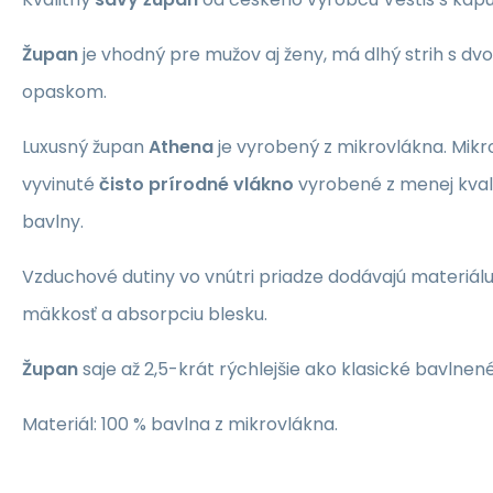
Župan
je vhodný pre mužov aj ženy, má dlhý strih s d
opaskom.
Luxusný župan
Athena
je vyrobený z mikrovlákna. Mikr
vyvinuté
čisto prírodné vlákno
vyrobené z menej kvali
bavlny.
Vzduchové dutiny vo vnútri priadze dodávajú materiálu
mäkkosť a absorpciu blesku.
Župan
saje až 2,5-krát rýchlejšie ako klasické bavlnené
Materiál: 100 % bavlna z mikrovlákna.