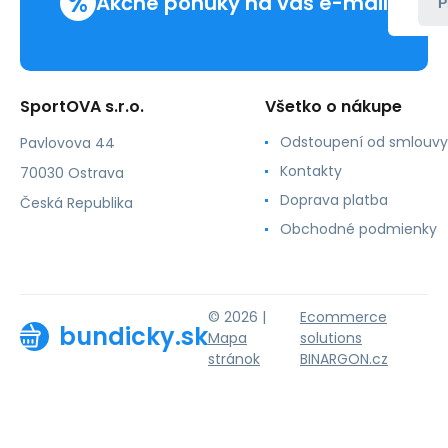
%
Akčné ponuky na váš e-mail
P
SportOVA s.r.o.
Všetko o nákupe
Odstoupení od smlouvy
Pavlovova 44
Kontakty
70030 Ostrava
Doprava platba
Česká Republika
Obchodné podmienky
© 2026 |
Ecommerce
bundicky.sk
Mapa
solutions
stránok
BINARGON.cz