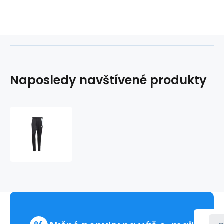
Naposledy navštívené produkty
Nohavice
adidas
Tiro
24
Training
M
P1952