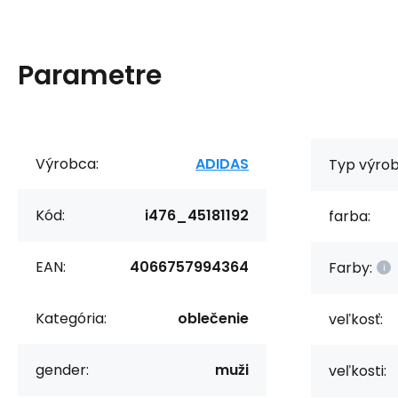
Parametre
Výrobca:
ADIDAS
Typ výrob
Kód:
i476_45181192
farba:
EAN:
4066757994364
Farby:
Kategória:
oblečenie
veľkosť:
gender:
muži
veľkosti: