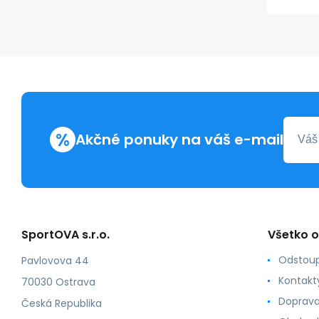
%
Akčné ponuky na váš e-mail
SportOVA s.r.o.
Všetko 
Odstoup
Pavlovova 44
Kontakt
70030 Ostrava
Doprava
Česká Republika