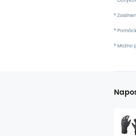
° Dotyko
° Zosilne
° Pomôck
° Možno p
Napos