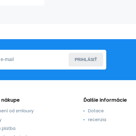
čierne S
PRIHLÁSIŤ
o nákupe
Ďalšie informácie
ení od smlouvy
Dotace
y
recenzia
 platba