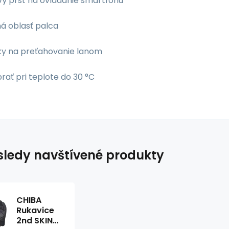
vý prst na ovládanie smartfónu
ná oblasť palca
y na preťahovanie lanom
rať pri teplote do 30 °C
ledy navštívené produkty
CHIBA
Rukavice
2nd SKIN