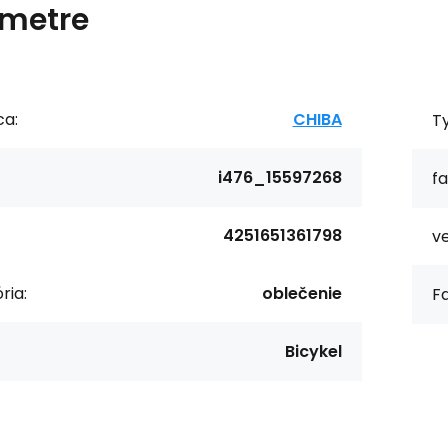
metre
ca:
CHIBA
T
i476_15597268
fa
4251651361798
ve
ria:
oblečenie
Fa
Bicykel