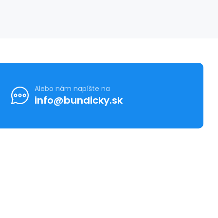
Alebo nám napíšte na
info@bundicky.sk