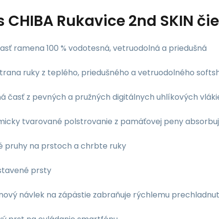
s
CHIBA Rukavice 2nd SKIN čie
časť ramena 100 % vodotesná, vetruodolná a priedušná
trana ruky z teplého, priedušného a vetruodolného softsh
ná časť z pevných a pružných digitálnych uhlíkových vlá
micky tvarované polstrovanie z pamäťovej peny absorbuj
é pruhy na prstoch a chrbte ruky
stavené prsty
nový návlek na zápästie zabraňuje rýchlemu prechladnut