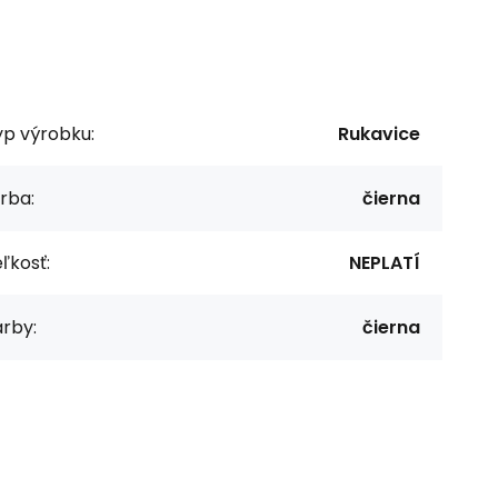
yp výrobku:
Rukavice
rba:
čierna
ľkosť:
NEPLATÍ
rby:
čierna