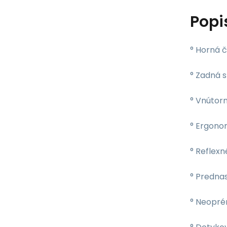
Popi
° Horná 
° Zadná s
° Vnútor
° Ergono
° Reflexn
° Predna
° Neopré