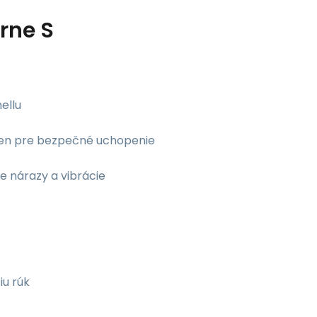
rne S
ellu
kien pre bezpečné uchopenie
e nárazy a vibrácie
iu rúk