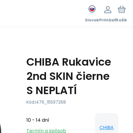
Slovak
Prihlásiť
Košík
CHIBA Rukavice
2nd SKIN čierne
S NEPLATÍ
Kód:
i476_15597268
10 - 14 dní
CHIBA
Termín a spôsob