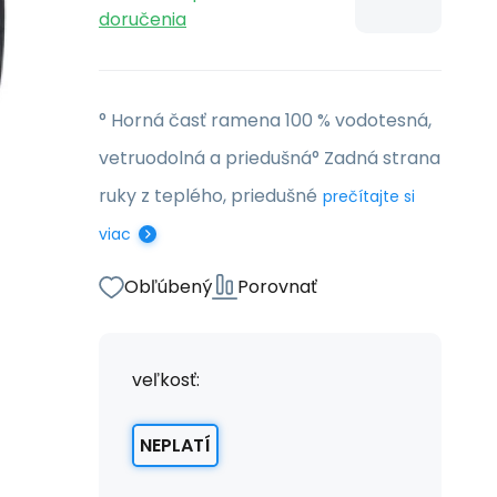
doručenia
° Horná časť ramena 100 % vodotesná,
vetruodolná a priedušná° Zadná strana
ruky z teplého, priedušné
prečítajte si
viac
Obľúbený
Porovnať
veľkosť:
NEPLATÍ