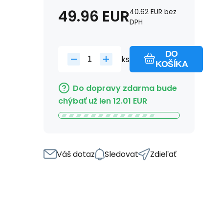
49.96
EUR
40.62
EUR
bez
DPH
DO
ks
KOŠÍKA
Do dopravy zdarma bude
chýbať už len
12.01
EUR
Váš dotaz
Sledovat
Zdieľať