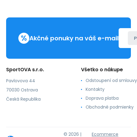
%
Akčné ponuky na váš e-mail
P
SportOVA s.r.o.
Všetko o nákupe
Odstoupení od smlouvy
Pavlovova 44
Kontakty
70030 Ostrava
Doprava platba
Česká Republika
Obchodné podmienky
© 2026 |
Ecommerce