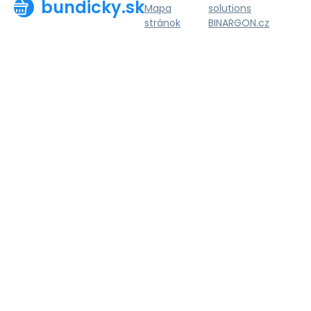
bundicky.sk
Mapa
solutions
stránok
BINARGON.cz