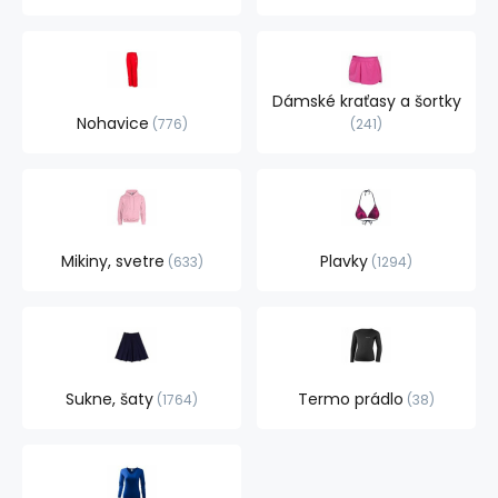
Dámské kraťasy a šortky
Nohavice
776
241
Mikiny, svetre
Plavky
633
1294
Sukne, šaty
Termo prádlo
1764
38