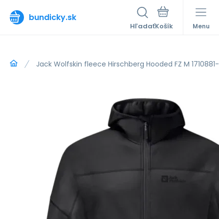
bundicky.sk
Hľadať
Menu
Jack Wolfskin fleece Hirschberg Hooded FZ M 1710881