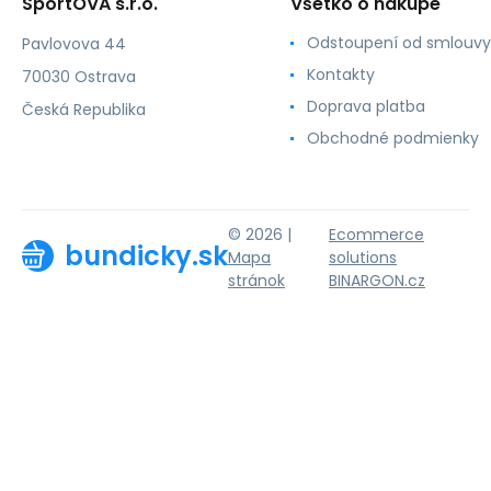
SportOVA s.r.o.
Všetko o nákupe
Odstoupení od smlouvy
Pavlovova 44
Kontakty
70030 Ostrava
Doprava platba
Česká Republika
Obchodné podmienky
© 2026 |
Ecommerce
bundicky.sk
Mapa
solutions
stránok
BINARGON.cz