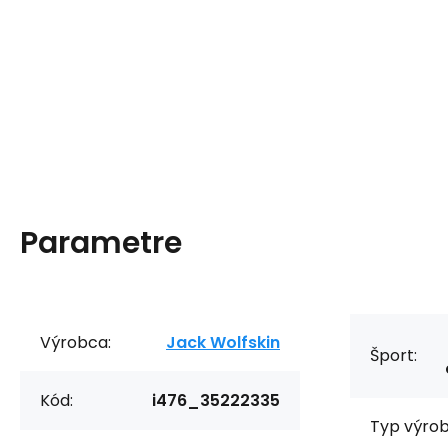
Parametre
Výrobca:
Jack Wolfskin
Šport:
Kód:
i476_35222335
Typ výrob