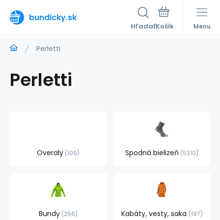
bundicky.sk
Hľadať
Menu
Perletti
Perletti
Overaly
Spodná bielizeň
109
5310
Bundy
Kabáty, vesty, saka
256
197