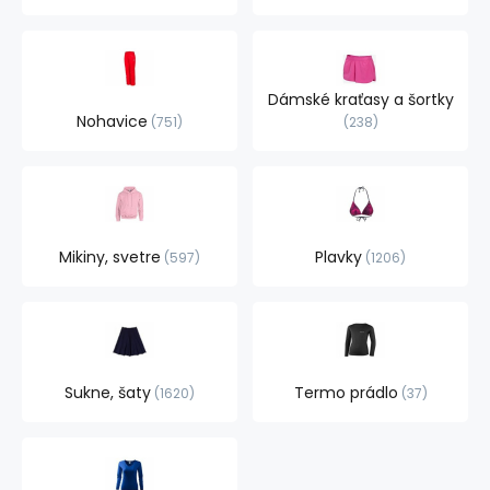
Dámské kraťasy a šortky
Nohavice
751
238
Mikiny, svetre
Plavky
597
1206
Sukne, šaty
Termo prádlo
1620
37