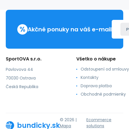
%
Akčné ponuky na váš e-mail
P
SportOVA s.r.o.
Všetko o nákupe
Odstoupení od smlouvy
Pavlovova 44
Kontakty
70030 Ostrava
Doprava platba
Česká Republika
Obchodné podmienky
© 2026 |
Ecommerce
bundicky.sk
Mapa
solutions