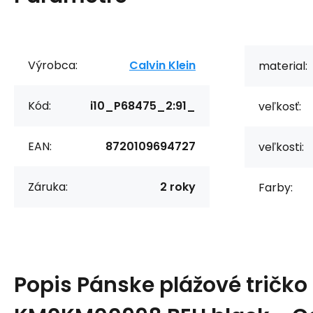
Výrobca:
Calvin Klein
material:
Kód:
i10_P68475_2:91_
veľkosť:
EAN:
8720109694727
veľkosti:
Záruka:
2 roky
Farby:
Popis
Pánske plážové tričko