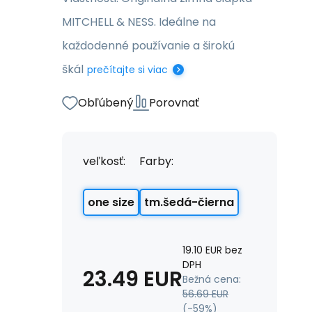
MITCHELL & NESS. Ideálne na
každodenné používanie a širokú
škál
prečítajte si viac
Obľúbený
Porovnať
veľkosť:
Farby:
one size
tm.šedá-čierna
19.10
EUR
bez
DPH
23.49
EUR
Bežná cena:
56.69
EUR
(-
59
%)