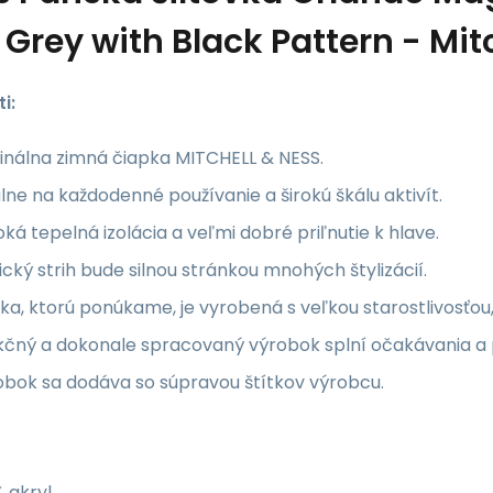
 Grey with Black Pattern - Mit
i:
inálna zimná čiapka MITCHELL & NESS.
lne na každodenné používanie a širokú škálu aktivít.
ká tepelná izolácia a veľmi dobré priľnutie k hlave.
ický strih bude silnou stránkou mnohých štylizácií.
a, ktorú ponúkame, je vyrobená s veľkou starostlivosťou,
kčný a dokonale spracovaný výrobok splní očakávania a 
obok sa dodáva so súpravou štítkov výrobcu.
 akryl