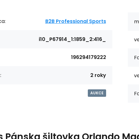
ca:
B2B Professional Sports
ma
i10_P67914_1:1859_2:416_
ve
196294179222
Fa
:
2 roky
ve
Fa
AUKCE
s
Pánska šiltovka Orlando Ma