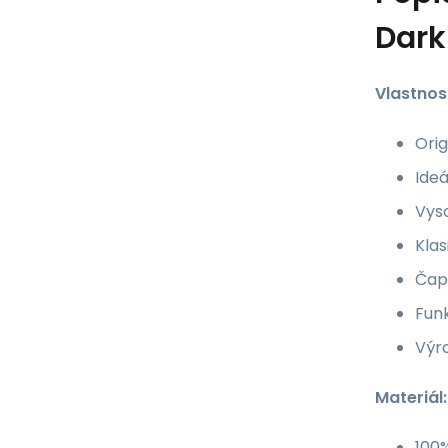
Dark
Vlastnost
Orig
Ideá
Vyso
Klas
Čapk
Fun
Výr
Materiál:
100%