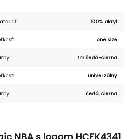
terial:
100% akryl
ľkosť:
one size
rby:
tm.šedá-čierna
ľkosti:
univerzálny
rby:
šedá, čierna
gic NBA s logom HCFK4341