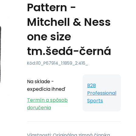
Pattern -
Mitchell & Ness
one size
tm.šedá-černá
Kód:
i10_P67914_1:1859_2:416_
Na sklade -
B2B
expedícia ihneď
Professional
Termín a spôsob
Sports
doručenia
Vlastnosti: Originálna zimná čiapka