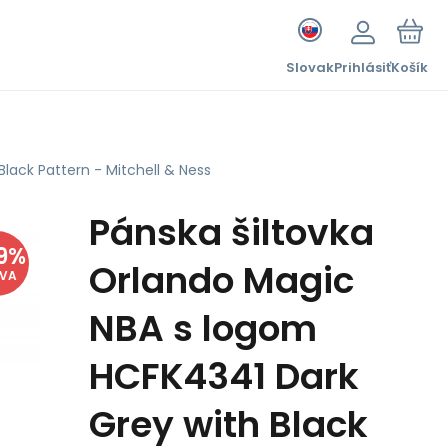
Slovak
Prihlásiť
Košík
lack Pattern - Mitchell & Ness
Pánska šiltovka
9
%
Orlando Magic
AVA
NBA s logom
HCFK4341 Dark
Grey with Black