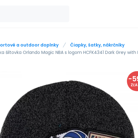
ortové a outdoor doplnky
Čiapky, šatky, nákrčníky
ka šiltovka Orlando Magic NBA s logom HCFK4341 Dark Grey with B
-
5
ZĽ