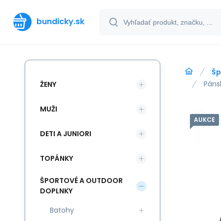
bundicky.sk
Šp
Páns
ŽENY
MUŽI
AUKCE
DETI A JUNIORI
TOPÁNKY
ŠPORTOVÉ A OUTDOOR
DOPLNKY
Batohy