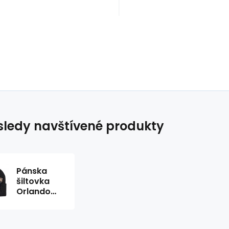
ledy navštívené produkty
Pánska
šiltovka
Orlando
Magic NBA
s logom
HCFK4341