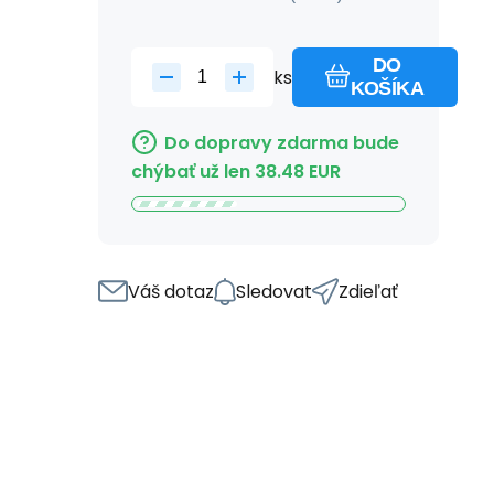
DO
ks
KOŠÍKA
Do dopravy zdarma bude
chýbať už len
38.48
EUR
Váš dotaz
Sledovat
Zdieľať