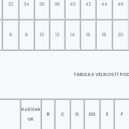
32
34
36
38
40
42
44
46
t
6
8
10
12
14
16
18
20
TABULKA VELIKOSTÍ PO
Košíček
B
C
D
DD
E
F
UK