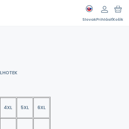
Slovak
Prihlásiť
Košík
ALHOTEK
4XL
5XL
6XL