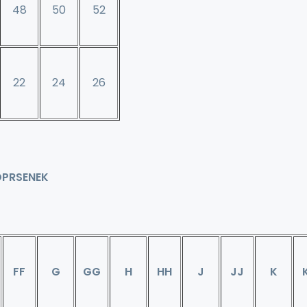
48
50
52
22
24
26
DPRSENEK
FF
G
GG
H
HH
J
JJ
K