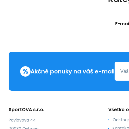
E-mail
%
Akčné ponuky na váš e-mail
SportOVA s.r.o.
Všetko 
Odstoup
Pavlovova 44
Kontakt
70030 Ostrava