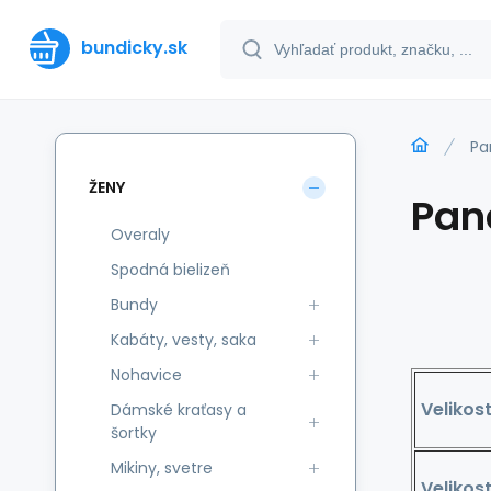
bundicky.sk
Pa
ŽENY
Pan
Overaly
Spodná bielizeň
Bundy
Kabáty, vesty, saka
Nohavice
Velikos
Dámské kraťasy a
šortky
Mikiny, svetre
Velikos