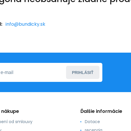
:
info@bundicky.sk
PRIHLÁSIŤ
o nákupe
Ďalšie informácie
ení od smlouvy
Dotace
y
recenzia