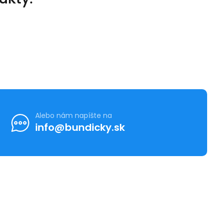
Alebo nám napíšte na
info@bundicky.sk