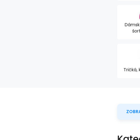
Dámské
šor
Tričká, 
ZOBRA
Kate