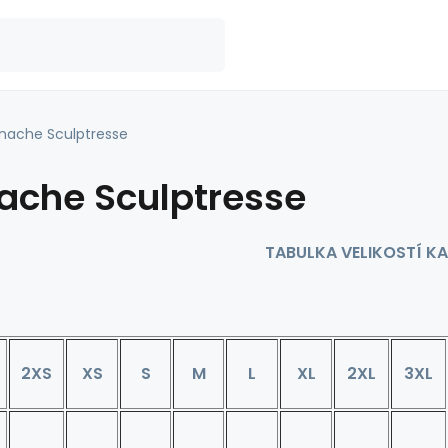
nache Sculptresse
ache Sculptresse
TABULKA VELIKOSTÍ K
t
2XS
XS
S
M
L
XL
2XL
3XL
t