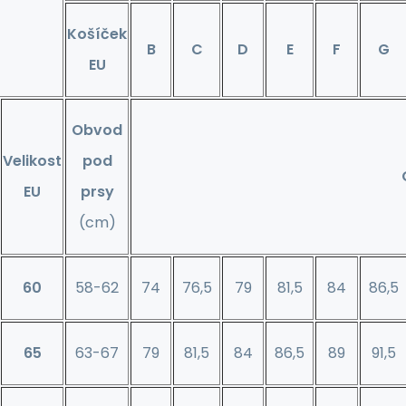
Košíček
B
C
D
E
F
G
EU
Obvod
Velikost
pod
EU
prsy
(cm)
60
58-62
74
76,5
79
81,5
84
86,5
65
63-67
79
81,5
84
86,5
89
91,5