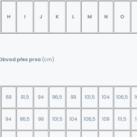
H
I
J
K
L
M
N
O
Obvod přes prsa
(cm)
89
91,5
94
96,5
99
101,5
104
106,5
1
94
96,5
99
101,5
104
106,5
109
111,5