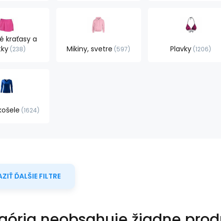
 kraťasy a
tky
Mikiny, svetre
Plavky
238
597
1206
košele
1624
ZIŤ ĎALŠIE FILTRE
gória neobsahuje žiadne prod