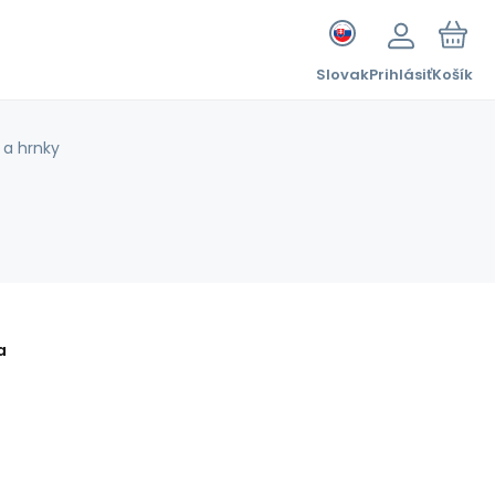
Slovak
Prihlásiť
Košík
 a hrnky
a