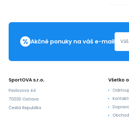
%
Akčné ponuky na váš e-mail
SportOVA s.r.o.
Všetko 
Odstoup
Pavlovova 44
Kontakt
70030 Ostrava
Doprava
Česká Republika
Obchod