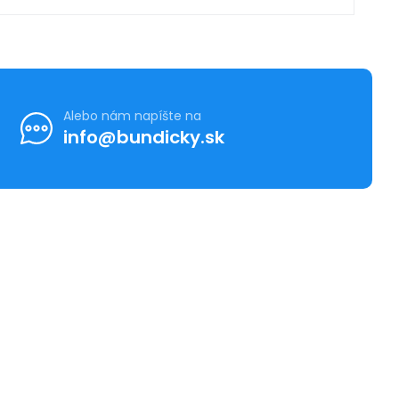
Alebo nám napíšte na
info@bundicky.sk