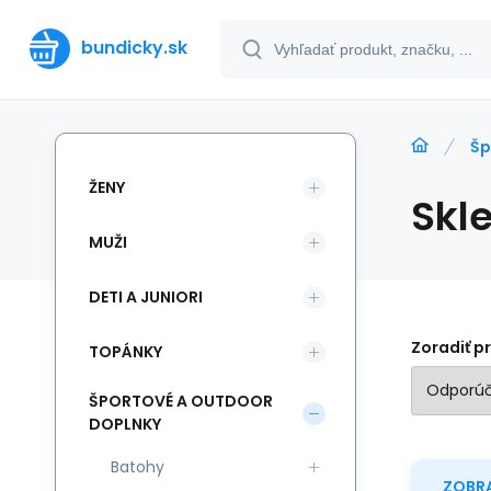
bundicky.sk
Šp
ŽENY
Skl
MUŽI
DETI A JUNIORI
Zoradiť p
TOPÁNKY
ŠPORTOVÉ A OUTDOOR
DOPLNKY
Batohy
ZOBRA