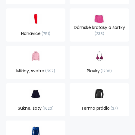
Dámské kraťasy a šortky
Nohavice
751
238
Mikiny, svetre
Plavky
597
1206
Sukne, šaty
Termo prádlo
1620
37