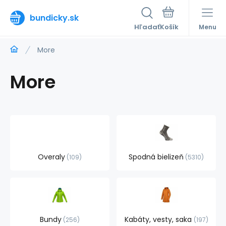
bundicky.sk
Hľadať
Menu
More
More
Overaly
Spodná bielizeň
109
5310
Bundy
Kabáty, vesty, saka
256
197