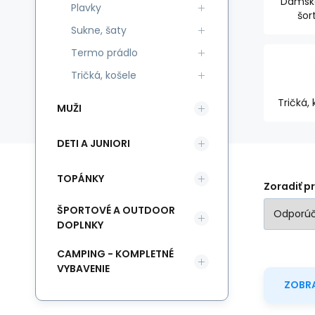
Dámské
Plavky
šor
Sukne, šaty
Termo prádlo
Tričká, košele
Tričká, 
MUŽI
DETI A JUNIORI
TOPÁNKY
Zoradiť p
ŠPORTOVÉ A OUTDOOR
DOPLNKY
CAMPING - KOMPLETNÉ
VYBAVENIE
ZOBRA