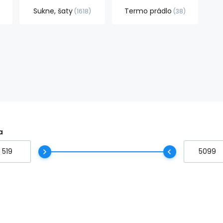
Sukne, šaty
Termo prádlo
1618
38
a