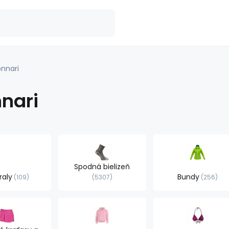
nnari
nari
Spodná bielizeň
raly
Bundy
109
5307
256