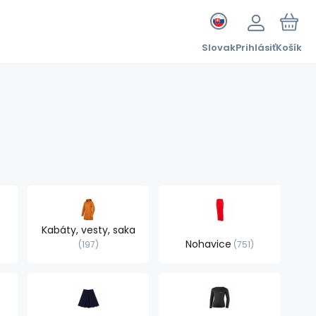
Slovak
Prihlásiť
Košík
Kabáty, vesty, saka
Nohavice
197
751