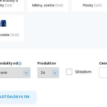
 kraťasy a
tky
Mikiny, svetre
Plavky
239
599
1201
košele
1629
rodukty od
Produktov
Cen
Skladom
ZIŤ ĎALŠIE FILTRE