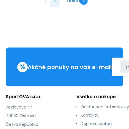
1
2
Ďalšia
%
Akčné ponuky na váš e-mail
P
SportOVA s.r.o.
Všetko o nákupe
Odstoupení od smlouvy
Pavlovova 44
Kontakty
70030 Ostrava
Doprava platba
Česká Republika