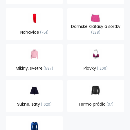
Dámské kraťasy a šortky
Nohavice
751
238
Mikiny, svetre
Plavky
597
1206
Sukne, šaty
Termo prádlo
1620
37