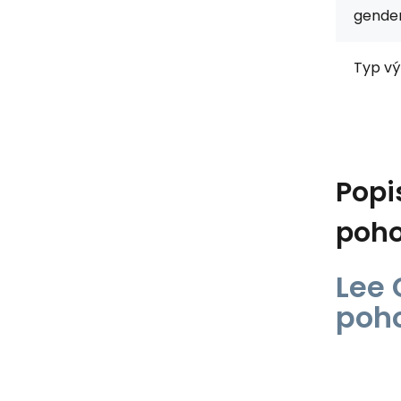
gender
Typ vý
Popi
poho
Lee 
poho