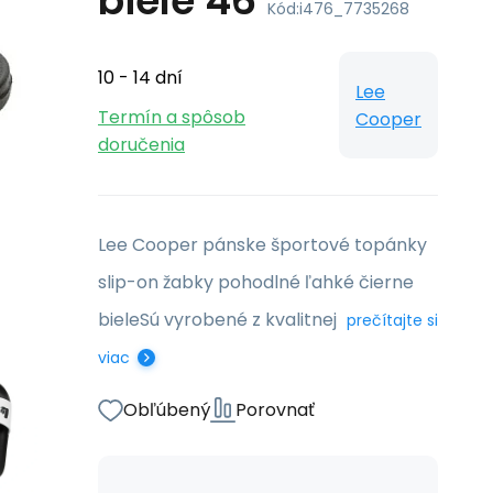
biele 46
Kód:
i476_7735268
10 - 14 dní
Lee
Termín a spôsob
Cooper
doručenia
Lee Cooper pánske športové topánky
slip-on žabky pohodlné ľahké čierne
bieleSú vyrobené z kvalitnej
prečítajte si
viac
Obľúbený
Porovnať