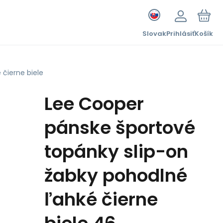
Slovak
Prihlásiť
Košík
čierne biele
Lee Cooper
pánske športové
topánky slip-on
žabky pohodlné
ľahké čierne