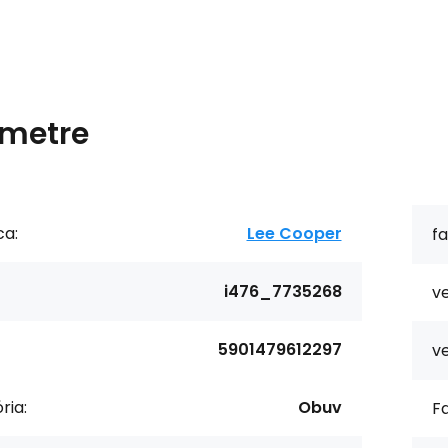
metre
ca:
Lee Cooper
fa
i476_7735268
ve
5901479612297
ve
ria:
Obuv
Fa