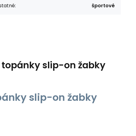
statné:
športové
 topánky slip-on žabky
pánky slip-on žabky