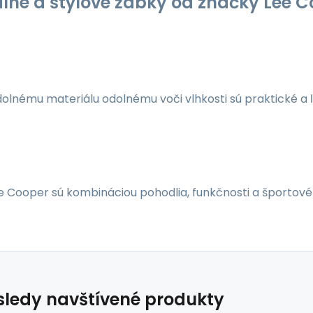
lné a štýlové žabky od značky Lee C
lnému materiálu odolnému voči vlhkosti sú praktické a ľa
 Cooper sú kombináciou pohodlia, funkčnosti a športového
ledy navštívené produkty