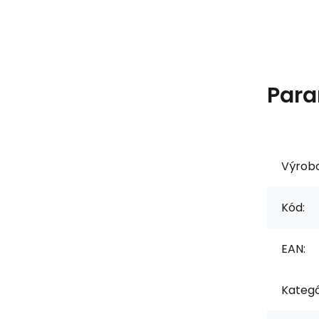
Para
Výrob
Kód:
EAN:
Kategó