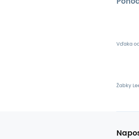
Pohod
Vďaka odo
Žabky Lee
Napos