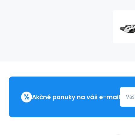
%
Akčné ponuky na váš e-mail