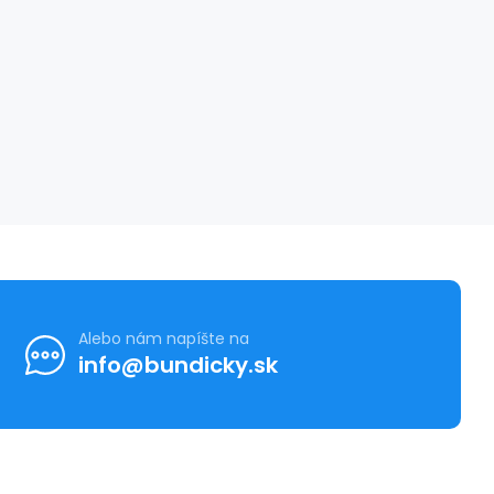
Alebo nám napíšte na
info@bundicky.sk