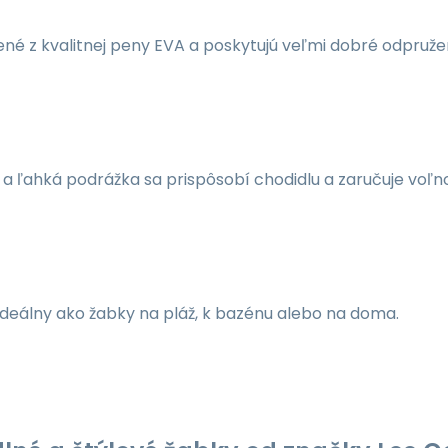
né z kvalitnej peny EVA a poskytujú veľmi dobré odpružen
á a ľahká podrážka sa prispôsobí chodidlu a zaručuje voľn
ideálny ako žabky na pláž, k bazénu alebo na doma.