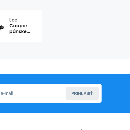
Lee
Cooper
pánske
športové
topánky
slip-on
žabky
pohodlné
ľahké
čierne
biele
PRIHLÁSIŤ