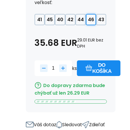
veľkosť:
41
45
40
42
44
46
43
35.68
EUR
29.01
EUR
bez
DPH
DO
ks
KOŠÍKA
Do dopravy zdarma bude
chýbať už len
26.29
EUR
Váš dotaz
Sledovat
Zdieľať