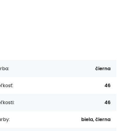
rba:
čierna
ľkosť:
46
ľkosti:
46
rby:
biela, čierna