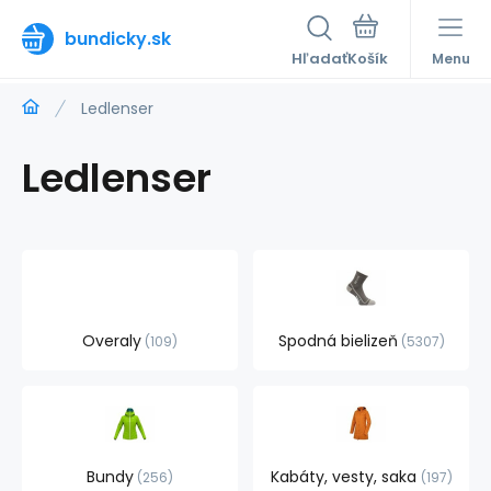
bundicky.sk
Hľadať
Menu
Ledlenser
Ledlenser
Overaly
Spodná bielizeň
109
5307
Bundy
Kabáty, vesty, saka
256
197