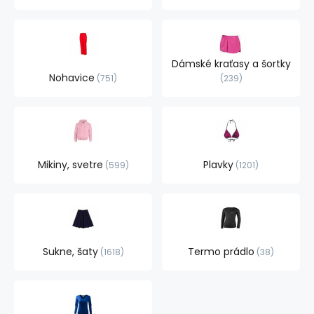
Dámské kraťasy a šortky
Nohavice
751
239
Mikiny, svetre
Plavky
599
1201
Sukne, šaty
Termo prádlo
1618
38