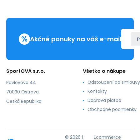
%
Akčné ponuky na váš e-mail
P
SportOVA s.r.o.
Všetko o nákupe
Odstoupení od smlouvy
Pavlovova 44
Kontakty
70030 Ostrava
Doprava platba
Česká Republika
Obchodné podmienky
© 2026 |
Ecommerce