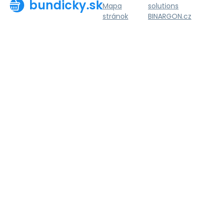
bundicky.sk
Mapa
solutions
stránok
BINARGON.cz