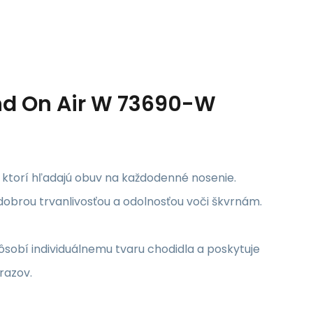
d On Air W 73690-W
 ktorí hľadajú obuv na každodenné nosenie.
dobrou trvanlivosťou a odolnosťou voči škvrnám.
sobí individuálnemu tvaru chodidla a poskytuje
razov.