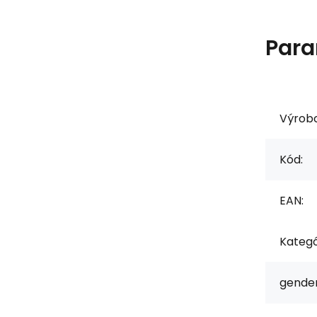
Para
Výrob
Kód:
EAN:
Kategó
gender