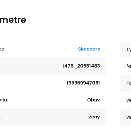
metre
ca:
Skechers
T
i476_20551483
fa
195969947081
Fa
ria:
Obuv
ve
:
ženy
ve