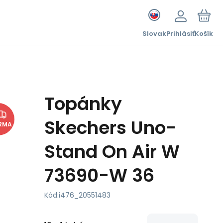
Slovak
Prihlásiť
Košík
Topánky
Skechers Uno-
RMA
Stand On Air W
73690-W 36
Kód:
i476_20551483