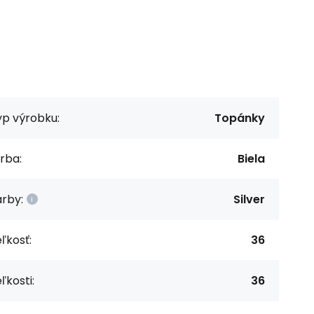
yp výrobku:
Topánky
rba:
Biela
rby:
Silver
ľkosť:
36
ľkosti:
36