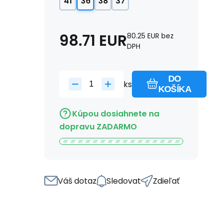
41
36
38
37
98.71
EUR
80.25
EUR
bez
DPH
DO
ks
KOŠÍKA
Kúpou dosiahnete na
dopravu ZADARMO
Váš dotaz
Sledovat
Zdieľať