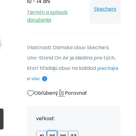
10 - 14 dní
Skechers
Termín a spôsob
doručenia
Vlastnosti: Dámska obuv Skechers
Uno-Stand On Air je ideálna pre tých,
ktorí hľadajú obuv na každod
prečítajte
si viac
Obľúbený
Porovnať
veľkosť: