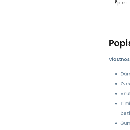
Šport:
Popi
Vlastnost
Dáms
Zvrš
Vnút
Tlmi
bez
Gum