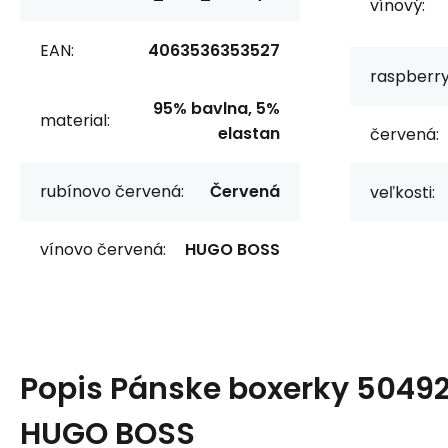
vínový:
EAN:
4063536353527
raspberry
95% bavlna, 5%
material:
elastan
červená:
rubínovo červená:
Červená
veľkosti:
vínovo červená:
HUGO BOSS
Popis
Pánske boxerky 5049
HUGO BOSS