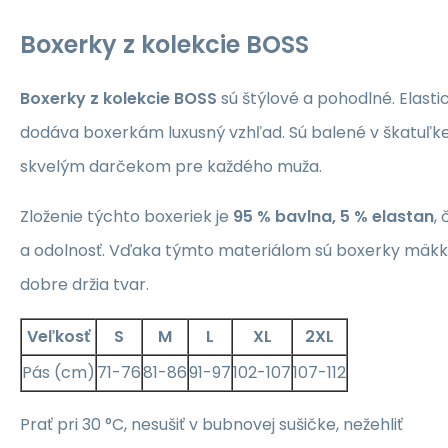
Boxerky z kolekcie BOSS
Boxerky z kolekcie BOSS
sú štýlové a pohodlné. Elast
dodáva boxerkám luxusný vzhľad. Sú balené v škatuľk
skvelým darčekom pre každého muža.
Zloženie týchto boxeriek je
95 % bavlna, 5 % elastan
,
a odolnosť. Vďaka týmto materiálom sú boxerky mäkk
dobre držia tvar.
Veľkosť
S
M
L
XL
2XL
Pás (cm)
71-76
81-86
91-97
102-107
107-112
Prať pri 30 °C, nesušiť v bubnovej sušičke, nežehliť