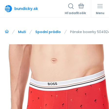
bundicky.sk
Hľadať
Menu
Muži
Spodní prádlo
Pánske boxerky 5049