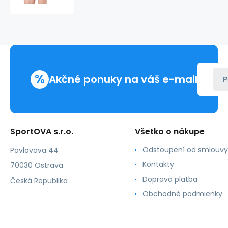
629
-
HUGO
BOSS
%
Akčné ponuky na váš e-mail
P
SportOVA s.r.o.
Všetko o nákupe
Odstoupení od smlouvy
Pavlovova 44
Kontakty
70030 Ostrava
Doprava platba
Česká Republika
Obchodné podmienky