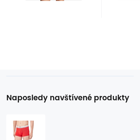
Naposledy navštívené produkty
Pánske
boxerky
50492475-