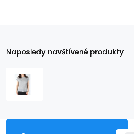
Naposledy navštívené produkty
Wrangler
Relaxed
Tee
Mid
Grey
W
W7331E537
tričko