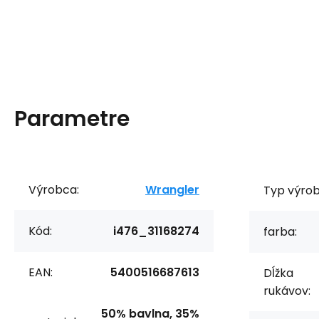
Parametre
Výrobca:
Wrangler
Typ výrob
Kód:
i476_31168274
farba:
EAN:
5400516687613
Dĺžka
rukávov:
50% bavlna, 35%