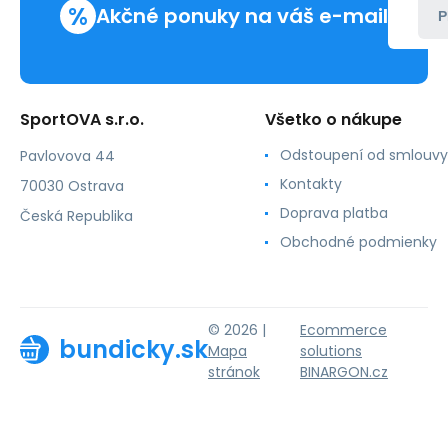
%
Akčné ponuky na váš e-mail
P
SportOVA s.r.o.
Všetko o nákupe
Odstoupení od smlouvy
Pavlovova 44
Kontakty
70030 Ostrava
Doprava platba
Česká Republika
Obchodné podmienky
© 2026 |
Ecommerce
bundicky.sk
Mapa
solutions
stránok
BINARGON.cz