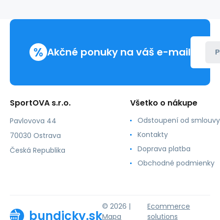
M
1382911
408
muži
%
Akčné ponuky na váš e-mail
P
SportOVA s.r.o.
Všetko o nákupe
Odstoupení od smlouvy
Pavlovova 44
Kontakty
70030 Ostrava
Doprava platba
Česká Republika
Obchodné podmienky
© 2026 |
Ecommerce
bundicky.sk
Mapa
solutions