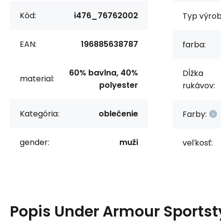
Kód:
i476_76762002
Typ výrob
EAN:
196885638787
farba:
60% bavlna, 40%
Dĺžka
material:
polyester
rukávov:
Kategória:
oblečenie
Farby:
gender:
muži
veľkosť:
Popis
Under Armour Sportst