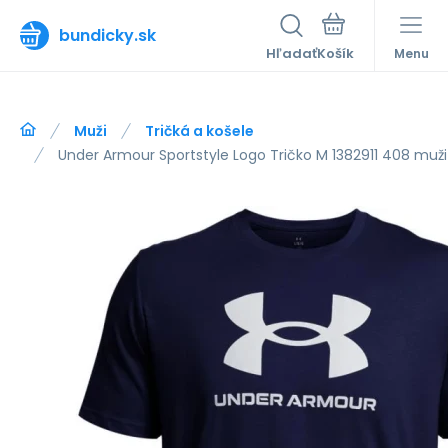
bundicky.sk
Hľadať
Menu
Muži
Tričká a košele
Under Armour Sportstyle Logo Tričko M 1382911 408 muži