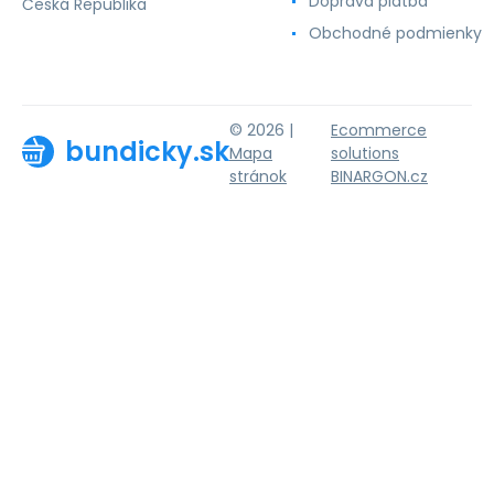
Doprava platba
Česká Republika
Obchodné podmienky
© 2026 |
Ecommerce
bundicky.sk
Mapa
solutions
stránok
BINARGON.cz