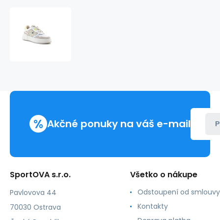
D.Franklin
Court
Basic
Glitter
W
DFSH321096-
GOLD
%
Akčné ponuky na váš e-mail
P
SportOVA s.r.o.
Všetko o nákupe
Odstoupení od smlouvy
Pavlovova 44
Kontakty
70030 Ostrava