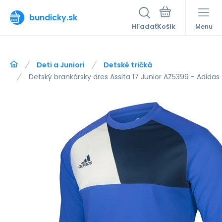
bundicky.sk
Hľadať
Menu
Deti a Juniori
Detské tričká
Detský brankársky dres Assita 17 Junior AZ5399 - Adidas