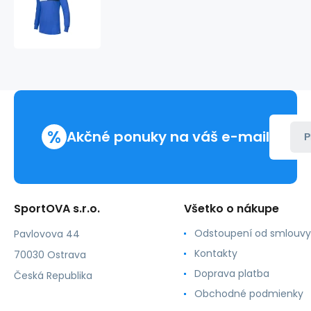
brankársky
dres
Assita
17
Junior
AZ5399
-
Adidas
%
Akčné ponuky na váš e-mail
P
SportOVA s.r.o.
Všetko o nákupe
Odstoupení od smlouvy
Pavlovova 44
Kontakty
70030 Ostrava
Doprava platba
Česká Republika
Obchodné podmienky