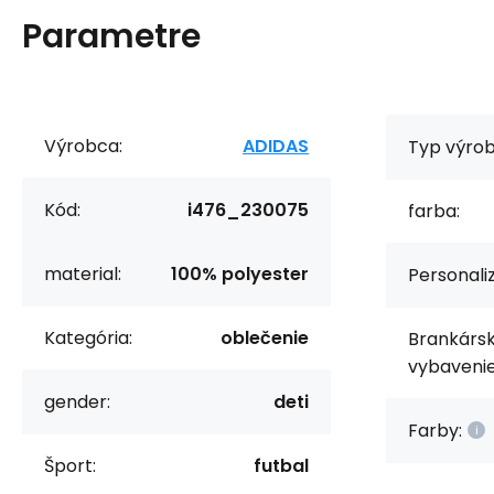
Parametre
Výrobca:
ADIDAS
Typ výrob
Kód:
i476_230075
farba:
material:
100% polyester
Personaliz
Kategória:
oblečenie
Brankárs
vybavenie
gender:
deti
Farby:
Šport:
futbal