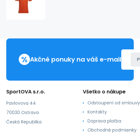
adidas
Condivo
22
Jersey
M
HE3059
muži
%
Akčné ponuky na váš e-mail
P
SportOVA s.r.o.
Všetko o nákupe
Odstoupení od smlouvy
Pavlovova 44
Kontakty
70030 Ostrava
Doprava platba
Česká Republika
Obchodné podmienky