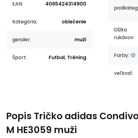
EAN:
4065424314900
podkategó
Kategória:
oblečenie
Dĺžka
rukávov:
gender:
muži
Farby:
Šport:
Futbal, Tréning
veľkosť:
Popis
Tričko adidas Condivo
M HE3059 muži