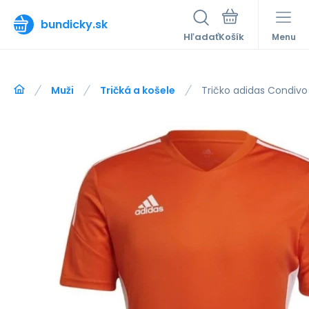
bundicky.sk
Hľadať
Menu
Muži
Tričká a košele
Tričko adidas Condivo