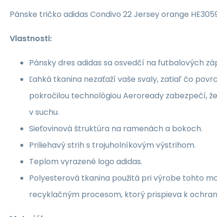
Pánske tričko adidas Condivo 22 Jersey orange HE305
Vlastnosti:
Pánsky dres adidas sa osvedčí na futbalových zá
Ľahká tkanina nezaťaží vaše svaly, zatiaľ čo pov
pokročilou technológiou Aeroready zabezpečí, ž
v suchu.
Sieťovinová štruktúra na ramenách a bokoch.
Priliehavý strih s trojuholníkovým výstrihom.
Teplom vyrazené logo adidas.
Polyesterová tkanina použitá pri výrobe tohto mo
recyklačným procesom, ktorý prispieva k ochran